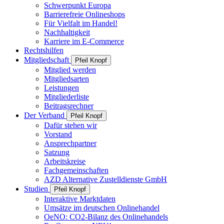
Schwerpunkt Europa
Barrierefreie Onlineshops
Für Vielfalt im Handel!
Nachhaltigkeit
Karriere im E-Commerce
Rechtshilfen
Mitgliedschaft
Pfeil Knopf
Mitglied werden
Mitgliedsarten
Leistungen
Mitgliederliste
Beitragsrechner
Der Verband
Pfeil Knopf
Dafür stehen wir
Vorstand
Ansprechpartner
Satzung
Arbeitskreise
Fachgemeinschaften
AZD Alternative Zustelldienste GmbH
Studien
Pfeil Knopf
Interaktive Marktdaten
Umsätze im deutschen Onlinehandel
OeNO: CO2-Bilanz des Onlinehandels