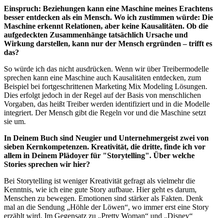
Einspruch: Beziehungen kann eine Maschine meines Erachtens
besser entdecken als ein Mensch. Wo ich zustimmen würde: Die
Maschine erkennt Relationen, aber keine Kausalitäten. Ob die
aufgedeckten Zusammenhänge tatsächlich Ursache und
Wirkung darstellen, kann nur der Mensch ergründen – trifft es
das?
So würde ich das nicht ausdrücken. Wenn wir über Treibermodelle
sprechen kann eine Maschine auch Kausalitäten entdecken, zum
Beispiel bei fortgeschrittenen Marketing Mix Modeling Lösungen.
Dies erfolgt jedoch in der Regel auf der Basis von menschlichen
Vorgaben, das heißt Treiber werden identifiziert und in die Modelle
integriert. Der Mensch gibt die Regeln vor und die Maschine setzt
sie um.
In Deinem Buch sind Neugier und Unternehmergeist zwei von
sieben Kernkompetenzen. Kreativität, die dritte, finde ich vor
allem in Deinem Plädoyer für "Storytelling". Über welche
Stories sprechen wir hier?
Bei Storytelling ist weniger Kreativität gefragt als vielmehr die
Kenntnis, wie ich eine gute Story aufbaue. Hier geht es darum,
Menschen zu bewegen. Emotionen sind stärker als Fakten. Denk
mal an die Sendung „Höhle der Löwen“, wo immer erst eine Story
erzählt wird. Im Gegensatz zu „Pretty Woman“ und „Disney“