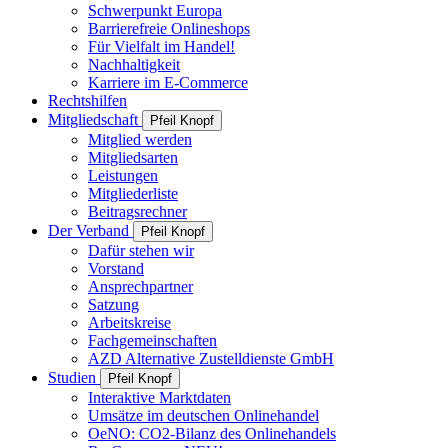
Schwerpunkt Europa
Barrierefreie Onlineshops
Für Vielfalt im Handel!
Nachhaltigkeit
Karriere im E-Commerce
Rechtshilfen
Mitgliedschaft
Pfeil Knopf
Mitglied werden
Mitgliedsarten
Leistungen
Mitgliederliste
Beitragsrechner
Der Verband
Pfeil Knopf
Dafür stehen wir
Vorstand
Ansprechpartner
Satzung
Arbeitskreise
Fachgemeinschaften
AZD Alternative Zustelldienste GmbH
Studien
Pfeil Knopf
Interaktive Marktdaten
Umsätze im deutschen Onlinehandel
OeNO: CO2-Bilanz des Onlinehandels