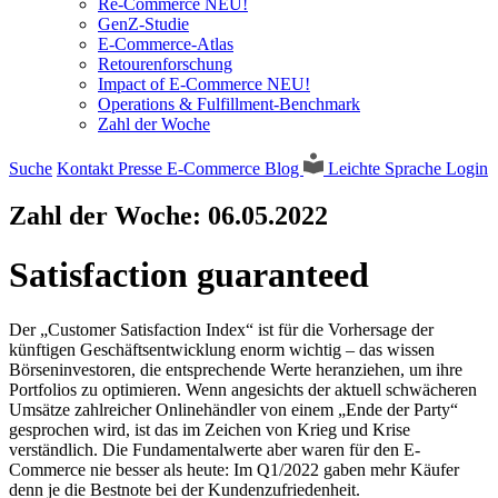
Re-Commerce NEU!
GenZ-Studie
E-Commerce-Atlas
Retourenforschung
Impact of E-Commerce NEU!
Operations & Fulfillment-Benchmark
Zahl der Woche
Suche
Kontakt
Presse
E-Commerce Blog
Leichte Sprache
Login
Zahl der Woche:
06.05.2022
Satisfaction guaranteed
Der „Customer Satisfaction Index“ ist für die Vorhersage der
künftigen Geschäftsentwicklung enorm wichtig – das wissen
Börseninvestoren, die entsprechende Werte heranziehen, um ihre
Portfolios zu optimieren. Wenn angesichts der aktuell schwächeren
Umsätze zahlreicher Onlinehändler von einem „Ende der Party“
gesprochen wird, ist das im Zeichen von Krieg und Krise
verständlich. Die Fundamentalwerte aber waren für den E-
Commerce nie besser als heute: Im Q1/2022 gaben mehr Käufer
denn je die Bestnote bei der Kundenzufriedenheit.