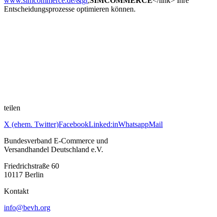
www.simcommerce.de/&gt
;
SIMCOMMERCE
</link> Ihre
Entscheidungsprozesse optimieren können.
teilen
X (ehem. Twitter)
Facebook
Linked:in
Whatsapp
Mail
Bundesverband E-Commerce und
Versandhandel Deutschland e.V.
Friedrichstraße 60
10117 Berlin
Kontakt
info@bevh.org