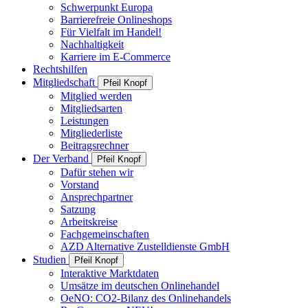
Schwerpunkt Europa
Barrierefreie Onlineshops
Für Vielfalt im Handel!
Nachhaltigkeit
Karriere im E-Commerce
Rechtshilfen
Mitgliedschaft
Pfeil Knopf
Mitglied werden
Mitgliedsarten
Leistungen
Mitgliederliste
Beitragsrechner
Der Verband
Pfeil Knopf
Dafür stehen wir
Vorstand
Ansprechpartner
Satzung
Arbeitskreise
Fachgemeinschaften
AZD Alternative Zustelldienste GmbH
Studien
Pfeil Knopf
Interaktive Marktdaten
Umsätze im deutschen Onlinehandel
OeNO: CO2-Bilanz des Onlinehandels