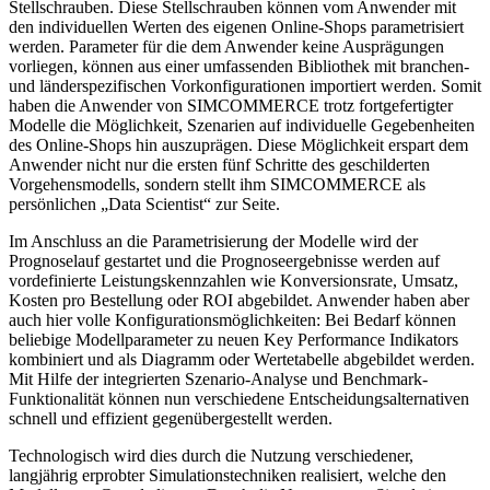
Stellschrauben. Diese Stellschrauben können vom Anwender mit
den individuellen Werten des eigenen Online-Shops parametrisiert
werden. Parameter für die dem Anwender keine Ausprägungen
vorliegen, können aus einer umfassenden Bibliothek mit branchen-
und länderspezifischen Vorkonfigurationen importiert werden. Somit
haben die Anwender von SIMCOMMERCE trotz fortgefertigter
Modelle die Möglichkeit, Szenarien auf individuelle Gegebenheiten
des Online-Shops hin auszuprägen. Diese Möglichkeit erspart dem
Anwender nicht nur die ersten fünf Schritte des geschilderten
Vorgehensmodells, sondern stellt ihm SIMCOMMERCE als
persönlichen „Data Scientist“ zur Seite.
Im Anschluss an die Parametrisierung der Modelle wird der
Prognoselauf gestartet und die Prognoseergebnisse werden auf
vordefinierte Leistungskennzahlen wie Konversionsrate, Umsatz,
Kosten pro Bestellung oder ROI abgebildet. Anwender haben aber
auch hier volle Konfigurationsmöglichkeiten: Bei Bedarf können
beliebige Modellparameter zu neuen Key Performance Indikators
kombiniert und als Diagramm oder Wertetabelle abgebildet werden.
Mit Hilfe der integrierten Szenario-Analyse und Benchmark-
Funktionalität können nun verschiedene Entscheidungsalternativen
schnell und effizient gegenübergestellt werden.
Technologisch wird dies durch die Nutzung verschiedener,
langjährig erprobter Simulationstechniken realisiert, welche den