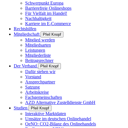
Schwerpunkt Europa
Barrierefreie Onlineshops
Für Vielfalt im Handel!
Nachhaltigkeit
Karriere im E-Commerce
Rechtshilfen
Mitgliedschaft
Pfeil Knopf
Mitglied werden
Mitgliedsarten
Leistungen
Mitgliederliste
Beitragsrechner
Der Verband
Pfeil Knopf
Dafür stehen wir
Vorstand
Ansprechpartner
Satzung
Arbeitskreise
Fachgemeinschaften
AZD Alternative Zustelldienste GmbH
Studien
Pfeil Knopf
Interaktive Marktdaten
Umsätze im deutschen Onlinehandel
OeNO: CO2-Bilanz des Onlinehandels