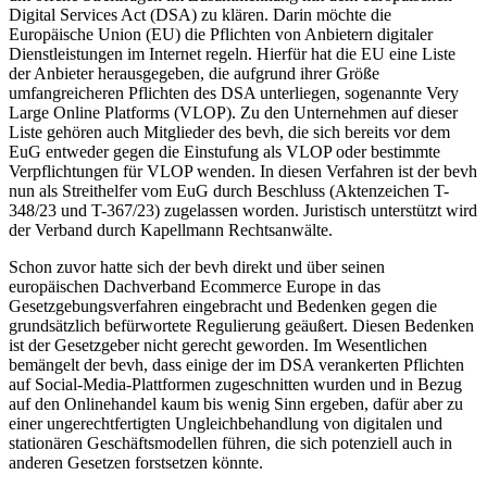
Digital Services Act (DSA) zu klären. Darin möchte die
Europäische Union (EU) die Pflichten von Anbietern digitaler
Dienstleistungen im Internet regeln. Hierfür hat die EU eine Liste
der Anbieter herausgegeben, die aufgrund ihrer Größe
umfangreicheren Pflichten des DSA unterliegen, sogenannte Very
Large Online Platforms (VLOP). Zu den Unternehmen auf dieser
Liste gehören auch Mitglieder des bevh, die sich bereits vor dem
EuG entweder gegen die Einstufung als VLOP oder bestimmte
Verpflichtungen für VLOP wenden. In diesen Verfahren ist der bevh
nun als Streithelfer vom EuG durch Beschluss (Aktenzeichen T-
348/23 und T-367/23) zugelassen worden. Juristisch unterstützt wird
der Verband durch Kapellmann Rechtsanwälte.
Schon zuvor hatte sich der bevh direkt und über seinen
europäischen Dachverband Ecommerce Europe in das
Gesetzgebungsverfahren eingebracht und Bedenken gegen die
grundsätzlich befürwortete Regulierung geäußert. Diesen Bedenken
ist der Gesetzgeber nicht gerecht geworden. Im Wesentlichen
bemängelt der bevh, dass einige der im DSA verankerten Pflichten
auf Social-Media-Plattformen zugeschnitten wurden und in Bezug
auf den Onlinehandel kaum bis wenig Sinn ergeben, dafür aber zu
einer ungerechtfertigten Ungleichbehandlung von digitalen und
stationären Geschäftsmodellen führen, die sich potenziell auch in
anderen Gesetzen forstsetzen könnte.