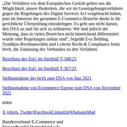
„Die Verfahren vor dem Europäischen Gericht geben uns die
Möglichkeit, unsere Bedenken, die wir im Gesetzgebungsverfahren
gegen die Regelungen des Digital Services Act vorgebracht haben,
jetzt im Interesse der gesamten E-Commerce-Branche direkt in die
gerichtliche Überprüfung einzubringen. Es geht uns nicht darum,
den DSA an und für sich zu kritisieren. Wir sind jedoch der
Meinung, dass in vielen Bereichen nicht hinreichend differenziert
wurde oder Regelungen unklar sind“, begrüßt Eva Behling,
Syndikus-Rechtsanwältin und Leiterin Recht & Compliance beim
bevh, die Zulassung des Verbandes zu den Verfahren.
Beschluss des EuG im Streitfall T-348/23
Beschluss des EuG im Streitfall T-367/23
Stellungnahme des bevh zum DSA von Juni 2021
Stellungnahme von Ecommerce Europe zum DSA von November
2021
teilen
X (ehem. Twitter)
Facebook
Linked:in
Whatsapp
Mail
Bundesverband E-Commerce und
Versandhandel Deutschland e.V.