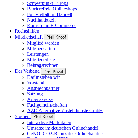
Schwerpunkt Europa
Barrierefreie Onlineshops
Für Vielfalt im Handel!
Nachhaltigkeit
Karriere im E-Commerce
Rechtshilfen
Mitgliedschaft
Pfeil Knopf
Mitglied werden
Mitgliedsarten
Leistungen
Mitgliederliste
Beitragsrechner
Der Verband
Pfeil Knopf
Dafür stehen wir
Vorstand
Ansprechpartner
Satzung
Arbeitskreise
Fachgemeinschaften
AZD Alternative Zustelldienste GmbH
Studien
Pfeil Knopf
Interaktive Marktdaten
Umsätze im deutschen Onlinehandel
OeNO: CO2-Bilanz des Onlinehandels