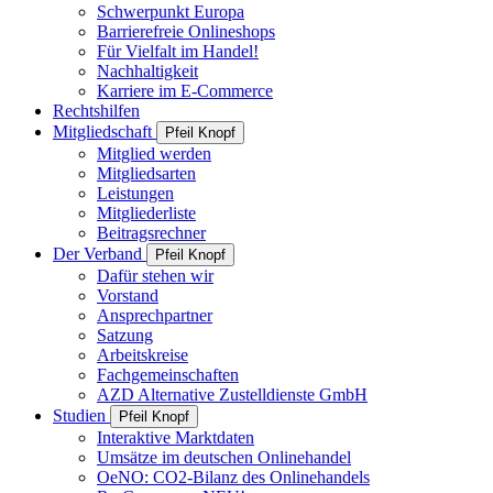
Schwerpunkt Europa
Barrierefreie Onlineshops
Für Vielfalt im Handel!
Nachhaltigkeit
Karriere im E-Commerce
Rechtshilfen
Mitgliedschaft
Pfeil Knopf
Mitglied werden
Mitgliedsarten
Leistungen
Mitgliederliste
Beitragsrechner
Der Verband
Pfeil Knopf
Dafür stehen wir
Vorstand
Ansprechpartner
Satzung
Arbeitskreise
Fachgemeinschaften
AZD Alternative Zustelldienste GmbH
Studien
Pfeil Knopf
Interaktive Marktdaten
Umsätze im deutschen Onlinehandel
OeNO: CO2-Bilanz des Onlinehandels