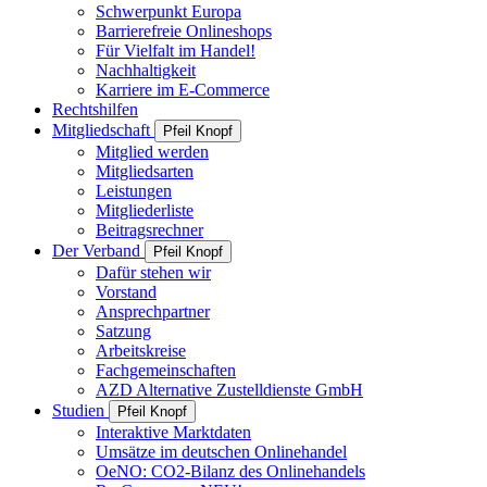
Schwerpunkt Europa
Barrierefreie Onlineshops
Für Vielfalt im Handel!
Nachhaltigkeit
Karriere im E-Commerce
Rechtshilfen
Mitgliedschaft
Pfeil Knopf
Mitglied werden
Mitgliedsarten
Leistungen
Mitgliederliste
Beitragsrechner
Der Verband
Pfeil Knopf
Dafür stehen wir
Vorstand
Ansprechpartner
Satzung
Arbeitskreise
Fachgemeinschaften
AZD Alternative Zustelldienste GmbH
Studien
Pfeil Knopf
Interaktive Marktdaten
Umsätze im deutschen Onlinehandel
OeNO: CO2-Bilanz des Onlinehandels