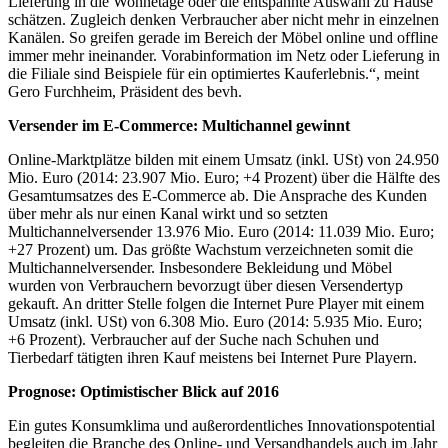
Lieferung in die Wohnetage oder die entspannte Auswahl zu Hause
schätzen. Zugleich denken Verbraucher aber nicht mehr in einzelnen
Kanälen. So greifen gerade im Bereich der Möbel online und offline
immer mehr ineinander. Vorabinformation im Netz oder Lieferung in
die Filiale sind Beispiele für ein optimiertes Kauferlebnis.“, meint
Gero Furchheim, Präsident des bevh.
Versender im E-Commerce: Multichannel gewinnt
Online-Marktplätze bilden mit einem Umsatz (inkl. USt) von 24.950
Mio. Euro (2014: 23.907 Mio. Euro; +4 Prozent) über die Hälfte des
Gesamtumsatzes des E-Commerce ab. Die Ansprache des Kunden
über mehr als nur einen Kanal wirkt und so setzten
Multichannelversender 13.976 Mio. Euro (2014: 11.039 Mio. Euro;
+27 Prozent) um. Das größte Wachstum verzeichneten somit die
Multichannelversender. Insbesondere Bekleidung und Möbel
wurden von Verbrauchern bevorzugt über diesen Versendertyp
gekauft. An dritter Stelle folgen die Internet Pure Player mit einem
Umsatz (inkl. USt) von 6.308 Mio. Euro (2014: 5.935 Mio. Euro;
+6 Prozent). Verbraucher auf der Suche nach Schuhen und
Tierbedarf tätigten ihren Kauf meistens bei Internet Pure Playern.
Prognose: Optimistischer Blick auf 2016
Ein gutes Konsumklima und außerordentliches Innovationspotential
begleiten die Branche des Online- und Versandhandels auch im Jahr