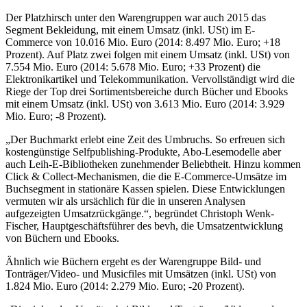
Der Platzhirsch unter den Warengruppen war auch 2015 das
Segment Bekleidung, mit einem Umsatz (inkl. USt) im E-
Commerce von 10.016 Mio. Euro (2014: 8.497 Mio. Euro; +18
Prozent). Auf Platz zwei folgen mit einem Umsatz (inkl. USt) von
7.554 Mio. Euro (2014: 5.678 Mio. Euro; +33 Prozent) die
Elektronikartikel und Telekommunikation. Vervollständigt wird die
Riege der Top drei Sortimentsbereiche durch Bücher und Ebooks
mit einem Umsatz (inkl. USt) von 3.613 Mio. Euro (2014: 3.929
Mio. Euro; -8 Prozent).
„Der Buchmarkt erlebt eine Zeit des Umbruchs. So erfreuen sich
kostengünstige Selfpublishing-Produkte, Abo-Lesemodelle aber
auch Leih-E-Bibliotheken zunehmender Beliebtheit. Hinzu kommen
Click & Collect-Mechanismen, die die E-Commerce-Umsätze im
Buchsegment in stationäre Kassen spielen. Diese Entwicklungen
vermuten wir als ursächlich für die in unseren Analysen
aufgezeigten Umsatzrückgänge.“, begründet Christoph Wenk-
Fischer, Hauptgeschäftsführer des bevh, die Umsatzentwicklung
von Büchern und Ebooks.
Ähnlich wie Büchern ergeht es der Warengruppe Bild- und
Tonträger/Video- und Musicfiles mit Umsätzen (inkl. USt) von
1.824 Mio. Euro (2014: 2.279 Mio. Euro; -20 Prozent).