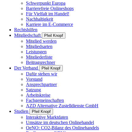
Schwerpunkt Europa
Barrierefreie Onlineshops
Für Vielfalt im Handel!
Nachhaltigkeit
Karriere im E-Commerce
Rechtshilfen
Mitgliedschaft
Pfeil Knopf
Mitglied werden
Mitgliedsarten
Leistungen
Mitgliederliste
Beitragsrechner
Der Verband
Pfeil Knopf
Dafür stehen wir
Vorstand
Ansprechpartner
Satzung
Arbeitskreise
Fachgemeinschaften
AZD Alternative Zustelldienste GmbH
Studien
Pfeil Knopf
Interaktive Marktdaten
Umsätze im deutschen Onlinehandel
OeNO: CO2-Bilanz des Onlinehandels