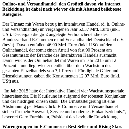
Online- und Versandhandel, den Großteil davon via Internet.
Bekleidung ist dabei nach wie vor die mit Abstand beliebteste
Kategorie.
Der Umsatz mit Waren betrug im Interaktiven Handel (d. h. Online-
und Versandhandel) im vergangenen Jahr 52,37 Mrd. Euro (inkl.
USt). Das ergab die groß angelegte Verbraucherstudie des
Bundesverband E-Commerce und Versandhandel Deutschland e.V.
(bevh). Davon entfallen 46,90 Mrd. Euro (inkl. USt) auf den
Onlinehandel, der somit einen Anteil von fast 90 Prozent am
Gesamtumsatz der Branche des Interaktiven Handels ausmacht.
Damit wuchs der Onlinehandel mit Waren im Jahr 2015 um 12
Prozent – und liegt wieder deutlich über dem Wachstum des
gesamten Einzelhandels von 3,1 Prozent. Für digitale Güter und
Dienstleistungen gaben die Konsumenten 12,97 Mrd. Euro (inkl.
USt) aus.
„Im Jahr 2015 hatte der Interaktive Handel vier Wachstumsquartale
hintereinander. Die Kauflaune ist aufgrund der robusten Konjunktur
und der niedrigen Zinsen stabil. Die Umsatzsteigerung ist eine
Abstimmung per Maus-Click: E-Commerce und Versandhandel
stehen für mehr Auswahl, Service und modernes Einkaufserlebnis.“,
bewertet Gero Furchheim, Präsident des bevh, die Entwicklung.
Warengruppen im E-Commerce: Best Seller und Rising Stars