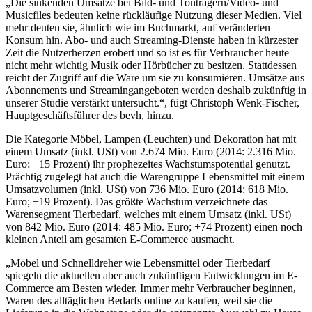
„Die sinkenden Umsätze bei Bild- und Tonträgern/Video- und
Musicfiles bedeuten keine rückläufige Nutzung dieser Medien. Viel
mehr deuten sie, ähnlich wie im Buchmarkt, auf veränderten
Konsum hin. Abo- und auch Streaming-Dienste haben in kürzester
Zeit die Nutzerherzen erobert und so ist es für Verbraucher heute
nicht mehr wichtig Musik oder Hörbücher zu besitzen. Stattdessen
reicht der Zugriff auf die Ware um sie zu konsumieren. Umsätze aus
Abonnements und Streamingangeboten werden deshalb zukünftig in
unserer Studie verstärkt untersucht.“, fügt Christoph Wenk-Fischer,
Hauptgeschäftsführer des bevh, hinzu.
Die Kategorie Möbel, Lampen (Leuchten) und Dekoration hat mit
einem Umsatz (inkl. USt) von 2.674 Mio. Euro (2014: 2.316 Mio.
Euro; +15 Prozent) ihr prophezeites Wachstumspotential genutzt.
Prächtig zugelegt hat auch die Warengruppe Lebensmittel mit einem
Umsatzvolumen (inkl. USt) von 736 Mio. Euro (2014: 618 Mio.
Euro; +19 Prozent). Das größte Wachstum verzeichnete das
Warensegment Tierbedarf, welches mit einem Umsatz (inkl. USt)
von 842 Mio. Euro (2014: 485 Mio. Euro; +74 Prozent) einen noch
kleinen Anteil am gesamten E-Commerce ausmacht.
„Möbel und Schnelldreher wie Lebensmittel oder Tierbedarf
spiegeln die aktuellen aber auch zukünftigen Entwicklungen im E-
Commerce am Besten wieder. Immer mehr Verbraucher beginnen,
Waren des alltäglichen Bedarfs online zu kaufen, weil sie die