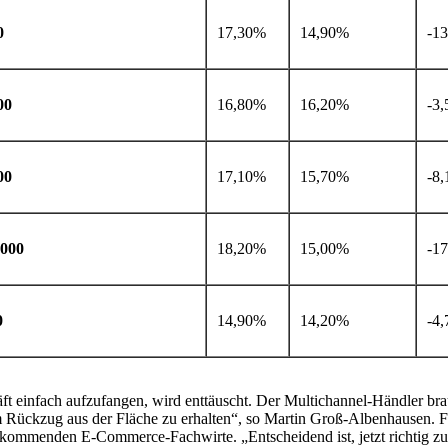
0
17,30%
14,90%
-1
00
16,80%
16,20%
-3
00
17,10%
15,70%
-8
.000
18,20%
15,00%
-1
0
14,90%
14,20%
-4
infach aufzufangen, wird enttäuscht. Der Multichannel-Händler brauch
 Rückzug aus der Fläche zu erhalten“, so Martin Groß-Albenhausen. Fü
e kommenden E-Commerce-Fachwirte. „Entscheidend ist, jetzt richtig zu 