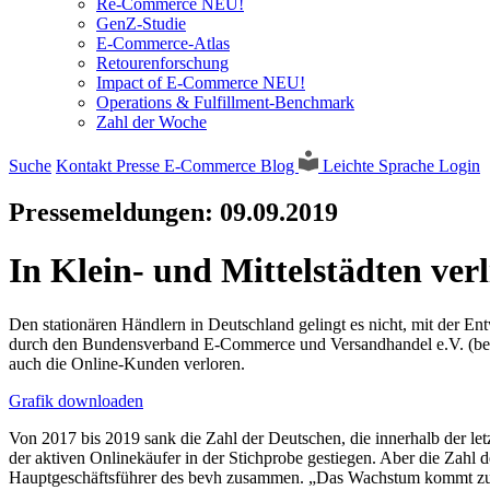
Re-Commerce NEU!
GenZ-Studie
E-Commerce-Atlas
Retourenforschung
Impact of E-Commerce NEU!
Operations & Fulfillment-Benchmark
Zahl der Woche
Suche
Kontakt
Presse
E-Commerce Blog
Leichte Sprache
Login
Pressemeldungen:
09.09.2019
In Klein- und Mittelstädten ve
Den stationären Händlern in Deutschland gelingt es nicht, mit der 
durch den Bundensverband E-Commerce und Versandhandel e.V. (bevh
auch die Online-Kunden verloren.
Grafik downloaden
Von 2017 bis 2019 sank die Zahl der Deutschen, die innerhalb der let
der aktiven Onlinekäufer in der Stichprobe gestiegen. Aber die Zahl d
Hauptgeschäftsführer des bevh zusammen. „Das Wachstum kommt zum