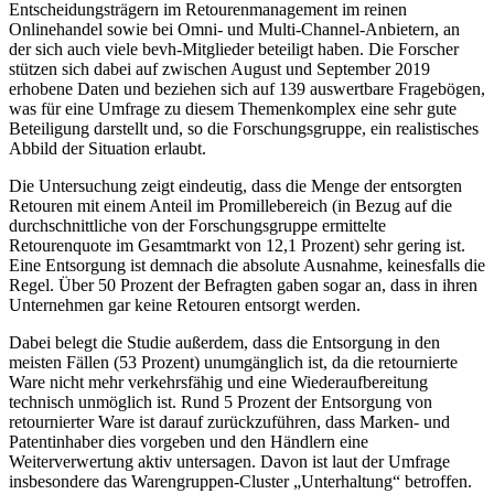
Entscheidungsträgern im Retourenmanagement im reinen
Onlinehandel sowie bei Omni- und Multi-Channel-Anbietern, an
der sich auch viele bevh-Mitglieder beteiligt haben. Die Forscher
stützen sich dabei auf zwischen August und September 2019
erhobene Daten und beziehen sich auf 139 auswertbare Fragebögen,
was für eine Umfrage zu diesem Themenkomplex eine sehr gute
Beteiligung darstellt und, so die Forschungsgruppe, ein realistisches
Abbild der Situation erlaubt.
Die Untersuchung zeigt eindeutig, dass die Menge der entsorgten
Retouren mit einem Anteil im Promillebereich (in Bezug auf die
durchschnittliche von der Forschungsgruppe ermittelte
Retourenquote im Gesamtmarkt von 12,1 Prozent) sehr gering ist.
Eine Entsorgung ist demnach die absolute Ausnahme, keinesfalls die
Regel. Über 50 Prozent der Befragten gaben sogar an, dass in ihren
Unternehmen gar keine Retouren entsorgt werden.
Dabei belegt die Studie außerdem, dass die Entsorgung in den
meisten Fällen (53 Prozent) unumgänglich ist, da die retournierte
Ware nicht mehr verkehrsfähig und eine Wiederaufbereitung
technisch unmöglich ist. Rund 5 Prozent der Entsorgung von
retournierter Ware ist darauf zurückzuführen, dass Marken- und
Patentinhaber dies vorgeben und den Händlern eine
Weiterverwertung aktiv untersagen. Davon ist laut der Umfrage
insbesondere das Warengruppen-Cluster „Unterhaltung“ betroffen.