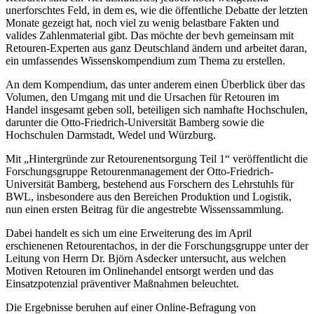
unerforschtes Feld, in dem es, wie die öffentliche Debatte der letzten
Monate gezeigt hat, noch viel zu wenig belastbare Fakten und
valides Zahlenmaterial gibt. Das möchte der bevh gemeinsam mit
Retouren-Experten aus ganz Deutschland ändern und arbeitet daran,
ein umfassendes Wissenskompendium zum Thema zu erstellen.
An dem Kompendium, das unter anderem einen Überblick über das
Volumen, den Umgang mit und die Ursachen für Retouren im
Handel insgesamt geben soll, beteiligen sich namhafte Hochschulen,
darunter die Otto-Friedrich-Universität Bamberg sowie die
Hochschulen Darmstadt, Wedel und Würzburg.
Mit „Hintergründe zur Retourenentsorgung Teil 1“ veröffentlicht die
Forschungsgruppe Retourenmanagement der Otto-Friedrich-
Universität Bamberg, bestehend aus Forschern des Lehrstuhls für
BWL, insbesondere aus den Bereichen Produktion und Logistik,
nun einen ersten Beitrag für die angestrebte Wissenssammlung.
Dabei handelt es sich um eine Erweiterung des im April
erschienenen Retourentachos, in der die Forschungsgruppe unter der
Leitung von Herrn Dr. Björn Asdecker untersucht, aus welchen
Motiven Retouren im Onlinehandel entsorgt werden und das
Einsatzpotenzial präventiver Maßnahmen beleuchtet.
Die Ergebnisse beruhen auf einer Online-Befragung von