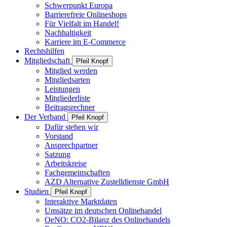
Schwerpunkt Europa
Barrierefreie Onlineshops
Für Vielfalt im Handel!
Nachhaltigkeit
Karriere im E-Commerce
Rechtshilfen
Mitgliedschaft
Pfeil Knopf
Mitglied werden
Mitgliedsarten
Leistungen
Mitgliederliste
Beitragsrechner
Der Verband
Pfeil Knopf
Dafür stehen wir
Vorstand
Ansprechpartner
Satzung
Arbeitskreise
Fachgemeinschaften
AZD Alternative Zustelldienste GmbH
Studien
Pfeil Knopf
Interaktive Marktdaten
Umsätze im deutschen Onlinehandel
OeNO: CO2-Bilanz des Onlinehandels