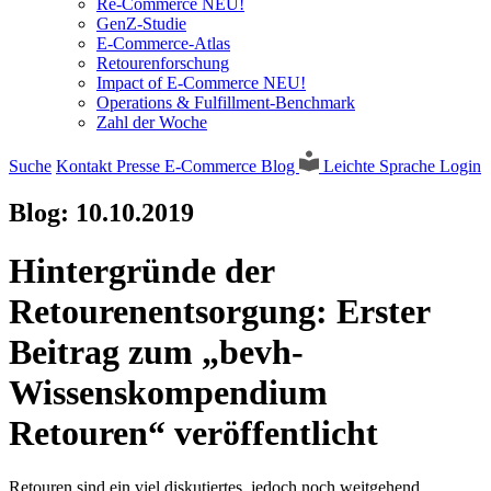
Re-Commerce NEU!
GenZ-Studie
E-Commerce-Atlas
Retourenforschung
Impact of E-Commerce NEU!
Operations & Fulfillment-Benchmark
Zahl der Woche
Suche
Kontakt
Presse
E-Commerce Blog
Leichte Sprache
Login
Blog:
10.10.2019
Hintergründe der
Retourenentsorgung: Erster
Beitrag zum „bevh-
Wissenskompendium
Retouren“ veröffentlicht
Retouren sind ein viel diskutiertes, jedoch noch weitgehend