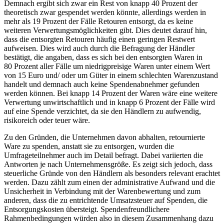
Demnach ergibt sich zwar ein Rest von knapp 40 Prozent der
theoretisch zwar gespendet werden könnte, allerdings werden in
mehr als 19 Prozent der Fälle Retouren entsorgt, da es keine
weiteren Verwertungsmöglichkeiten gibt. Dies deutet darauf hin,
dass die entsorgten Retouren häufig einen geringen Restwert
aufweisen. Dies wird auch durch die Befragung der Händler
bestätigt, die angaben, dass es sich bei den entsorgten Waren in
80 Prozent aller Fälle um niedrigpreisige Waren unter einem Wert
von 15 Euro und/ oder um Güter in einem schlechten Warenzustand
handelt und demnach auch keine Spendenabnehmer gefunden
werden können. Bei knapp 14 Prozent der Waren wäre eine weitere
Verwertung unwirtschaftlich und in knapp 6 Prozent der Fälle wird
auf eine Spende verzichtet, da sie den Händlern zu aufwendig,
risikoreich oder teuer wäre.
Zu den Gründen, die Unternehmen davon abhalten, retournierte
Ware zu spenden, anstatt sie zu entsorgen, wurden die
Umfrageteilnehmer auch im Detail befragt. Dabei variierten die
Antworten je nach Unternehmensgröße. Es zeigt sich jedoch, dass
steuerliche Gründe von den Händlern als besonders relevant erachtet
werden. Dazu zählt zum einen der administrative Aufwand und die
Unsicherheit in Verbindung mit der Warenbewertung und zum
anderen, dass die zu entrichtende Umsatzsteuer auf Spenden, die
Entsorgungskosten übersteigt. Spendenfreundlichere
Rahmenbedingungen würden also in diesem Zusammenhang dazu