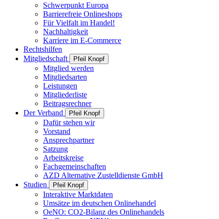
Schwerpunkt Europa
Barrierefreie Onlineshops
Für Vielfalt im Handel!
Nachhaltigkeit
Karriere im E-Commerce
Rechtshilfen
Mitgliedschaft
Pfeil Knopf
Mitglied werden
Mitgliedsarten
Leistungen
Mitgliederliste
Beitragsrechner
Der Verband
Pfeil Knopf
Dafür stehen wir
Vorstand
Ansprechpartner
Satzung
Arbeitskreise
Fachgemeinschaften
AZD Alternative Zustelldienste GmbH
Studien
Pfeil Knopf
Interaktive Marktdaten
Umsätze im deutschen Onlinehandel
OeNO: CO2-Bilanz des Onlinehandels