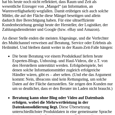
hat bis heute noch nicht reflektiert, dass Raum und Zeit als
wesentliche Erzeuger von „Mangel“ (an Information, an
Warenverfügbarkeit) wegfallen. Damit erübrigen sich auch solche
Mittler, die auf der Fläche diese Mängel beseitigen und allein
dadurch ihre Berechtigung haben. Für eine ultraeffiziente
Kundenbeziehung genügt heute der Hersteller, der Logistiker, der
Zahlungsdienstleister und Google (bzw. eBay und Amazon).
An dieser Stelle enden die meisten Abgesänge, und die Verfechter
des Multichannel verweisen auf Beratung, Service oder Erlebnis als
Heilmittel. Und bleiben damit weiter in der Raum-Zeit-Falle hängen:
Die beste Beratung vor einem Produktkauf liefern heute
Experten-Blogs, Unboxing- und Haul-Videos, die z.T. von
den Herstellern unterstützt werden. Erfolgsbeispiele, bei
denen solche Informationsmittler zugleich erfolgreiche
Händler wären, gibt es – aber selten. (Und ehe das Argument
kommt: Nein, iBeacons sind kein Rettungsring, um solche
Daten auf der Fläche darzustellen. Sie zeigen den Kunden nur
um so deutlicher, dass er den Berater im Laden nicht braucht.)
Beratung kann ohne Blog oder Video auf Datenbasis
erfolgen
,
wobei die Mehrwertleistung in der
Datenkonsolidierung liegt.
Diese Übersetzung
unterschiedlichster Produktdaten in eine gemeinsame Sprache