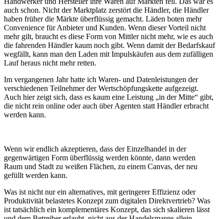
Handwerker und Hersteller ihre Waren auf Märkten feil. Das war es
auch schon. Nicht der Marktplatz zerstört die Händler, die Händler
haben früher die Märkte überflüssig gemacht. Läden boten mehr
Convenience für Anbieter und Kunden. Wenn dieser Vorteil nicht
mehr gilt, braucht es diese Form von Mittler nicht mehr, wie es auch
die fahrenden Händler kaum noch gibt. Wenn damit der Bedarfskauf
wegfällt, kann man den Laden mit Impulskäufen aus dem zufälligen
Lauf heraus nicht mehr retten.
Im vergangenen Jahr hatte ich Waren- und Datenleistungen der
verschiedenen Teilnehmer der Wertschöpfungskette aufgezeigt.
Auch hier zeigt sich, dass es kaum eine Leistung „in der Mitte“ gibt,
die nicht rein online oder auch über Agenten statt Händler erbracht
werden kann.
Wenn wir endlich akzeptieren, dass der Einzelhandel in der
gegenwärtigen Form überflüssig werden könnte, dann werden
Raum und Stadt zu weißen Flächen, zu einem Canvas, der neu
gefüllt werden kann.
Was ist nicht nur ein alternatives, mit geringerer Effizienz oder
Produktivität belastetes Konzept zum digitalen Direktvertrieb? Was
ist tatsächlich ein komplementäres Konzept, das sich skalieren lässt
und dem Betreiber erlaubt, nicht aus der Handelsmarge allein,