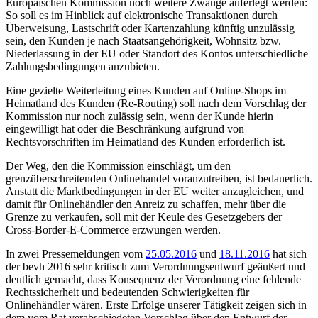
Europäischen Kommission noch weitere Zwänge auferlegt werden:
So soll es im Hinblick auf elektronische Transaktionen durch
Überweisung, Lastschrift oder Kartenzahlung künftig unzulässig
sein, den Kunden je nach Staatsangehörigkeit, Wohnsitz bzw.
Niederlassung in der EU oder Standort des Kontos unterschiedliche
Zahlungsbedingungen anzubieten.
Eine gezielte Weiterleitung eines Kunden auf Online-Shops im
Heimatland des Kunden (Re-Routing) soll nach dem Vorschlag der
Kommission nur noch zulässig sein, wenn der Kunde hierin
eingewilligt hat oder die Beschränkung aufgrund von
Rechtsvorschriften im Heimatland des Kunden erforderlich ist.
Der Weg, den die Kommission einschlägt, um den
grenzüberschreitenden Onlinehandel voranzutreiben, ist bedauerlich.
Anstatt die Marktbedingungen in der EU weiter anzugleichen, und
damit für Onlinehändler den Anreiz zu schaffen, mehr über die
Grenze zu verkaufen, soll mit der Keule des Gesetzgebers der
Cross-Border-E-Commerce erzwungen werden.
In zwei Pressemeldungen vom
25.05.2016
und
18.11.2016
hat sich
der bevh 2016 sehr kritisch zum Verordnungsentwurf geäußert und
deutlich gemacht, dass Konsequenz der Verordnung eine fehlende
Rechtssicherheit und bedeutenden Schwierigkeiten für
Onlinehändler wären. Erste Erfolge unserer Tätigkeit zeigen sich in
dem vom Rat verabschiedeten Vorschlag über den Entwurf der