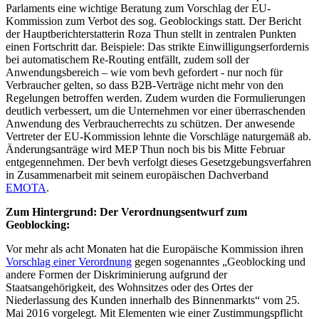
Parlaments eine wichtige Beratung zum Vorschlag der EU-
Kommission zum Verbot des sog. Geoblockings statt. Der Bericht
der Hauptberichterstatterin Roza Thun stellt in zentralen Punkten
einen Fortschritt dar. Beispiele: Das strikte Einwilligungserfordernis
bei automatischem Re-Routing entfällt, zudem soll der
Anwendungsbereich – wie vom bevh gefordert - nur noch für
Verbraucher gelten, so dass B2B-Verträge nicht mehr von den
Regelungen betroffen werden. Zudem wurden die Formulierungen
deutlich verbessert, um die Unternehmen vor einer überraschenden
Anwendung des Verbraucherrechts zu schützen. Der anwesende
Vertreter der EU-Kommission lehnte die Vorschläge naturgemäß ab.
Änderungsanträge wird MEP Thun noch bis bis Mitte Februar
entgegennehmen. Der bevh verfolgt dieses Gesetzgebungsverfahren
in Zusammenarbeit mit seinem europäischen Dachverband
EMOTA
.
Zum Hintergrund: Der Verordnungsentwurf zum
Geoblocking:
Vor mehr als acht Monaten hat die Europäische Kommission ihren
Vorschlag einer Verordnung
gegen sogenanntes „Geoblocking und
andere Formen der Diskriminierung aufgrund der
Staatsangehörigkeit, des Wohnsitzes oder des Ortes der
Niederlassung des Kunden innerhalb des Binnenmarkts“ vom 25.
Mai 2016 vorgelegt. Mit Elementen wie einer Zustimmungspflicht