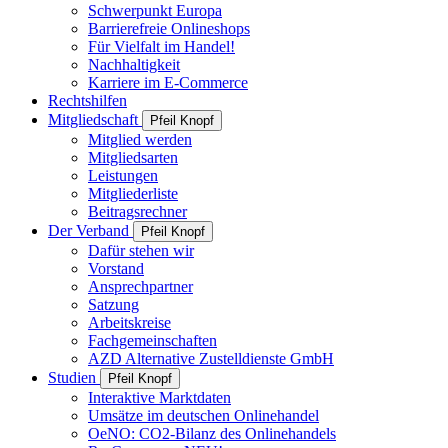
Schwerpunkt Europa
Barrierefreie Onlineshops
Für Vielfalt im Handel!
Nachhaltigkeit
Karriere im E-Commerce
Rechtshilfen
Mitgliedschaft
Pfeil Knopf
Mitglied werden
Mitgliedsarten
Leistungen
Mitgliederliste
Beitragsrechner
Der Verband
Pfeil Knopf
Dafür stehen wir
Vorstand
Ansprechpartner
Satzung
Arbeitskreise
Fachgemeinschaften
AZD Alternative Zustelldienste GmbH
Studien
Pfeil Knopf
Interaktive Marktdaten
Umsätze im deutschen Onlinehandel
OeNO: CO2-Bilanz des Onlinehandels