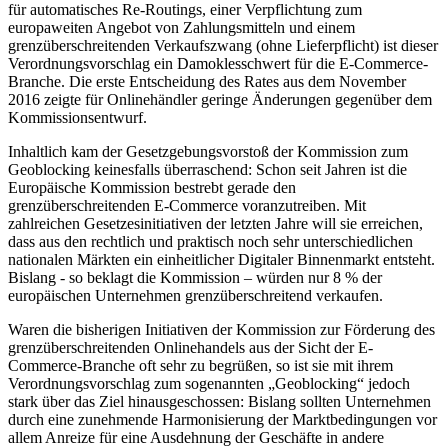
für automatisches Re-Routings, einer Verpflichtung zum
europaweiten Angebot von Zahlungsmitteln und einem
grenzüberschreitenden Verkaufszwang (ohne Lieferpflicht) ist dieser
Verordnungsvorschlag ein Damoklesschwert für die E-Commerce-
Branche. Die erste Entscheidung des Rates aus dem November
2016 zeigte für Onlinehändler geringe Änderungen gegenüber dem
Kommissionsentwurf.
Inhaltlich kam der Gesetzgebungsvorstoß der Kommission zum
Geoblocking keinesfalls überraschend: Schon seit Jahren ist die
Europäische Kommission bestrebt gerade den
grenzüberschreitenden E-Commerce voranzutreiben. Mit
zahlreichen Gesetzesinitiativen der letzten Jahre will sie erreichen,
dass aus den rechtlich und praktisch noch sehr unterschiedlichen
nationalen Märkten ein einheitlicher Digitaler Binnenmarkt entsteht.
Bislang - so beklagt die Kommission – würden nur 8 % der
europäischen Unternehmen grenzüberschreitend verkaufen.
Waren die bisherigen Initiativen der Kommission zur Förderung des
grenzüberschreitenden Onlinehandels aus der Sicht der E-
Commerce-Branche oft sehr zu begrüßen, so ist sie mit ihrem
Verordnungsvorschlag zum sogenannten „Geoblocking“ jedoch
stark über das Ziel hinausgeschossen: Bislang sollten Unternehmen
durch eine zunehmende Harmonisierung der Marktbedingungen vor
allem Anreize für eine Ausdehnung der Geschäfte in andere