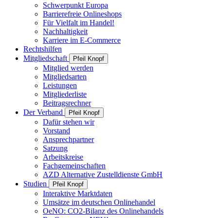
Schwerpunkt Europa
Barrierefreie Onlineshops
Für Vielfalt im Handel!
Nachhaltigkeit
Karriere im E-Commerce
Rechtshilfen
Mitgliedschaft
Pfeil Knopf
Mitglied werden
Mitgliedsarten
Leistungen
Mitgliederliste
Beitragsrechner
Der Verband
Pfeil Knopf
Dafür stehen wir
Vorstand
Ansprechpartner
Satzung
Arbeitskreise
Fachgemeinschaften
AZD Alternative Zustelldienste GmbH
Studien
Pfeil Knopf
Interaktive Marktdaten
Umsätze im deutschen Onlinehandel
OeNO: CO2-Bilanz des Onlinehandels