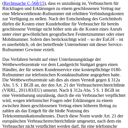
(
Rechtssache C-568/15
), dass es unzulässig ist, Verbrauchern für
Rückfragen und Erklärungen zu einem geschlossenen Vertrag nur
eine Mehrwertdienste-Rufnummer mit erhöhten Verbindungskosten
zur Verfügung zu stellen. Nach der Entscheidung des Gerichtshofs
dürfen die Kosten einer Kundehotline für Verbraucher für bereits
geschlossene Verträge nicht höher sein als die Kosten eines Anrufs
unter einer gewöhnlichen geografischen Festnetznummer oder einer
Mobilnummer. Sofern dies berücksichtigt wird – so der EuGH – ist
es unerheblich, ob der betreffende Unternehmer mit dieser Service-
Rufnummer Gewinne erzielt.
Das Verfahren beruht auf einer Unterlassungsklage der
Wettbewerbszentrale vor dem Landgericht Stuttgart gegen einen
Händler, der für seinen Kundenservice eine kostenpflichtige 0180-
Rufnummer zur telefonischen Kontaktaufnahme angegeben hatte.
Die Wettbewerbszentrale sah dies als einen Verstoß gegen § 312a
Abs. 5 S. 1 BGB an, der den Art. 21 der Verbraucherrechterichtlinie
(VRRL, 2011/83/EU) umsetzt. Nach § 312a Abs. 5 S. 1 BGB ist
eine Vereinbarung unzulässig, durch die ein Verbraucher verpflichtet
wird, wegen telefonischer Fragen oder Erklärungen zu einem
zwischen ihnen geschlossenen Vertrag einen höheren Betrag zu
zahlen als das Entgelt für die bloße Nutzung des
Telekommunikationsdienstes. Durch diese Norm wurde Art. 21 der
europäischen Verbraucherrechterichtlinie umgesetzt, nach dem ein
Verbraucher nicht verpflichtet werden darf, für eine telefonische