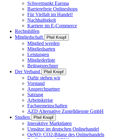
Schwerpunkt Europa
Barrierefreie Onlineshops
Für Vielfalt im Handel!
Nachhaltigkeit
Karriere im E-Commerce
Rechtshilfen
Mitgliedschaft
Pfeil Knopf
Mitglied werden
Mitgliedsarten
Leistungen
Mitgliederliste
Beitragsrechner
Der Verband
Pfeil Knopf
Dafür stehen wir
Vorstand
Ansprechpartner
Satzung
Arbeitskreise
Fachgemeinschaften
AZD Alternative Zustelldienste GmbH
Studien
Pfeil Knopf
Interaktive Marktdaten
Umsätze im deutschen Onlinehandel
OeNO: CO2-Bilanz des Onlinehandels