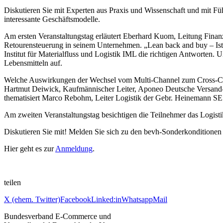
Diskutieren Sie mit Experten aus Praxis und Wissenschaft und mit 
interessante Geschäftsmodelle.
Am ersten Veranstaltungstag erläutert Eberhard Kuom, Leitung Finanz
Retourensteuerung in seinem Unternehmen. „Lean back and buy – Ist d
Institut für Materialfluss und Logistik IML die richtigen Antworten
Lebensmitteln auf.
Welche Auswirkungen der Wechsel vom Multi-Channel zum Cross-Cha
Hartmut Deiwick, Kaufmännischer Leiter, Aponeo Deutsche Versand-A
thematisiert Marco Rebohm, Leiter Logistik der Gebr. Heinemann SE 
Am zweiten Veranstaltungstag besichtigen die Teilnehmer das Logi
Diskutieren Sie mit! Melden Sie sich zu den bevh-Sonderkonditionen 
Hier geht es zur
Anmeldung
.
teilen
X (ehem. Twitter)
Facebook
Linked:in
Whatsapp
Mail
Bundesverband E-Commerce und