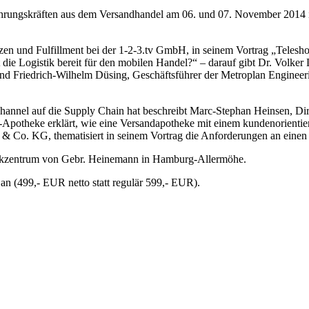
Führungskräften aus dem Versandhandel am 06. und 07. November 2014
en und Fulfillment bei der 1-2-3.tv GmbH, in seinem Vortrag „Telesho
ie Logistik bereit für den mobilen Handel?“ – darauf gibt Dr. Volker
. Und Friedrich-Wilhelm Düsing, Geschäftsführer der Metroplan Engine
nnel auf die Supply Chain hat beschreibt Marc-Stephan Heinsen, D
potheke erklärt, wie eine Versandapotheke mit einem kundenorientier
& Co. KG, thematisiert in seinem Vortrag die Anforderungen an einen
stikzentrum von Gebr. Heinemann in Hamburg-Allermöhe.
an (499,- EUR netto statt regulär 599,- EUR).