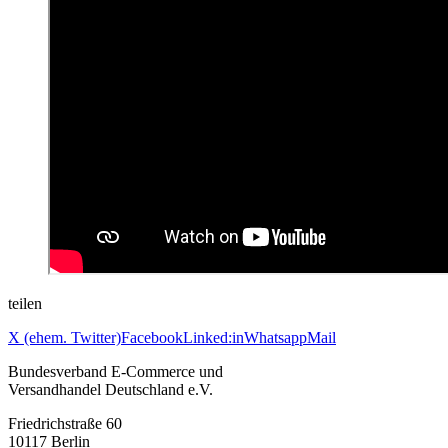
teilen
X (ehem. Twitter)
Facebook
Linked:in
Whatsapp
Mail
Bundesverband E-Commerce und
Versandhandel Deutschland e.V.
Friedrichstraße 60
10117 Berlin