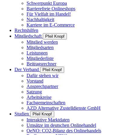
Schwerpunkt Europa
Barrierefreie Onlineshops
Für Vielfalt im Handel!
Nachhaltigkeit
Karriere im E-Commerce
Rechtshilfen
Mitgliedschaft
Pfeil Knopf
Mitglied werden
Mitgliedsarten
Leistungen
Mitgliederliste
Beitragsrechner
Der Verband
Pfeil Knopf
Dafür stehen wir
Vorstand
Ansprechpartner
Satzung
Arbeitskreise
Fachgemeinschaften
AZD Alternative Zustelldienste GmbH
Studien
Pfeil Knopf
Interaktive Marktdaten
Umsätze im deutschen Onlinehandel
OeNO: CO2-Bilanz des Onlinehandels