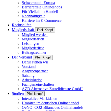
Schwerpunkt Europa
Barrierefreie Onlineshops
Für Vielfalt im Handel!
Nachhaltigkeit
Karriere im E-Commerce
Rechtshilfen
Mitgliedschaft
Pfeil Knopf
Mitglied werden
Mitgliedsarten
Leistungen
Mitgliederliste
Beitragsrechner
Der Verband
Pfeil Knopf
Dafür stehen wir
Vorstand
Ansprechpartner
Satzung
Arbeitskreise
Fachgemeinschaften
AZD Alternative Zustelldienste GmbH
Studien
Pfeil Knopf
Interaktive Marktdaten
Umsätze im deutschen Onlinehandel
OeNO: CO2-Bilanz des Onlinehandels