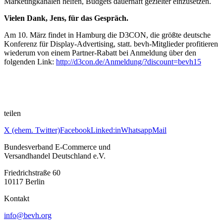
Marketingkanälen helfen, Budgets dauerhaft gezielter einzusetzen.
Vielen Dank, Jens, für das Gespräch.
Am 10. März findet in Hamburg die D3CON, die größte deutsche
Konferenz für Display-Advertising, statt. bevh-Mitglieder profitieren
wiederum von einem Partner-Rabatt bei Anmeldung über den
folgenden Link:
http://d3con.de/Anmeldung/?discount=bevh15
teilen
X (ehem. Twitter)
Facebook
Linked:in
Whatsapp
Mail
Bundesverband E-Commerce und
Versandhandel Deutschland e.V.
Friedrichstraße 60
10117 Berlin
Kontakt
info@bevh.org