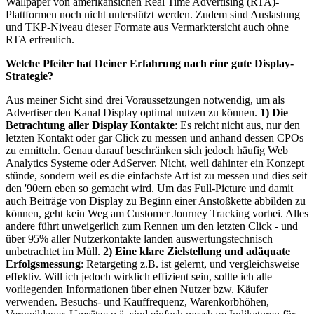
Wallpaper von amerikansichen Real Time Advertising (RTA)-
Plattformen noch nicht unterstützt werden. Zudem sind Auslastung
und TKP-Niveau dieser Formate aus Vermarktersicht auch ohne
RTA erfreulich.
Welche Pfeiler hat Deiner Erfahrung nach eine gute Display-
Strategie?
Aus meiner Sicht sind drei Voraussetzungen notwendig, um als
Advertiser den Kanal Display optimal nutzen zu können.
1) Die
Betrachtung aller Display Kontakte
: Es reicht nicht aus, nur den
letzten Kontakt oder gar Click zu messen und anhand dessen CPOs
zu ermitteln. Genau darauf beschränken sich jedoch häufig Web
Analytics Systeme oder AdServer. Nicht, weil dahinter ein Konzept
stünde, sondern weil es die einfachste Art ist zu messen und dies seit
den '90ern eben so gemacht wird. Um das Full-Picture und damit
auch Beiträge von Display zu Beginn einer Anstoßkette abbilden zu
können, geht kein Weg am Customer Journey Tracking vorbei. Alles
andere führt unweigerlich zum Rennen um den letzten Click - und
über 95% aller Nutzerkontakte landen auswertungstechnisch
unbetrachtet im Müll.
2) Eine klare Zielstellung und adäquate
Erfolgsmessung
: Retargeting z.B. ist gelernt, und vergleichsweise
effektiv. Will ich jedoch wirklich effizient sein, sollte ich alle
vorliegenden Informationen über einen Nutzer bzw. Käufer
verwenden. Besuchs- und Kauffrequenz, Warenkorbhöhen,