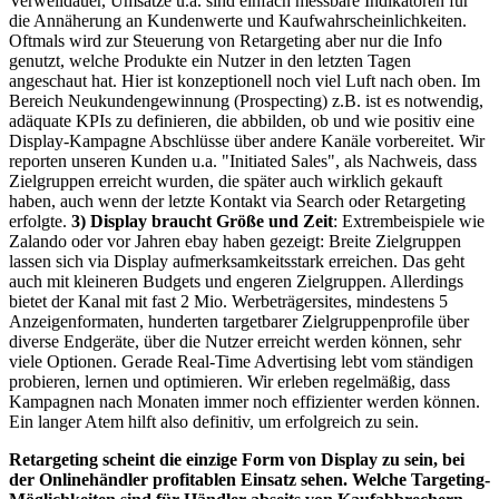
Verweildauer, Umsätze u.ä. sind einfach messbare Indikatoren für
die Annäherung an Kundenwerte und Kaufwahrscheinlichkeiten.
Oftmals wird zur Steuerung von Retargeting aber nur die Info
genutzt, welche Produkte ein Nutzer in den letzten Tagen
angeschaut hat. Hier ist konzeptionell noch viel Luft nach oben. Im
Bereich Neukundengewinnung (Prospecting) z.B. ist es notwendig,
adäquate KPIs zu definieren, die abbilden, ob und wie positiv eine
Display-Kampagne Abschlüsse über andere Kanäle vorbereitet. Wir
reporten unseren Kunden u.a. "Initiated Sales", als Nachweis, dass
Zielgruppen erreicht wurden, die später auch wirklich gekauft
haben, auch wenn der letzte Kontakt via Search oder Retargeting
erfolgte.
3) Display braucht Größe und Zeit
: Extrembeispiele wie
Zalando oder vor Jahren ebay haben gezeigt: Breite Zielgruppen
lassen sich via Display aufmerksamkeitsstark erreichen. Das geht
auch mit kleineren Budgets und engeren Zielgruppen. Allerdings
bietet der Kanal mit fast 2 Mio. Werbeträgersites, mindestens 5
Anzeigenformaten, hunderten targetbarer Zielgruppenprofile über
diverse Endgeräte, über die Nutzer erreicht werden können, sehr
viele Optionen. Gerade Real-Time Advertising lebt vom ständigen
probieren, lernen und optimieren. Wir erleben regelmäßig, dass
Kampagnen nach Monaten immer noch effizienter werden können.
Ein langer Atem hilft also definitiv, um erfolgreich zu sein.
Retargeting scheint die einzige Form von Display zu sein, bei
der Onlinehändler profitablen Einsatz sehen. Welche Targeting-