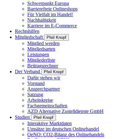
Schwerpunkt Europa
Barrierefreie Onlineshops
Für Vielfalt im Handel!
Nachhaltigkeit
Karriere im E-Commerce
Rechtshilfen
Mitgliedschaft
Pfeil Knopf
Mitglied werden
Mitgliedsarten
Leistungen
Mitgliederliste
Beitragsrechner
Der Verband
Pfeil Knopf
Dafür stehen wir
Vorstand
Ansprechpartner
Satzung
Arbeitskreise
Fachgemeinschaften
AZD Alternative Zustelldienste GmbH
Studien
Pfeil Knopf
Interaktive Marktdaten
Umsätze im deutschen Onlinehandel
OeNO: CO2-Bilanz des Onlinehandels