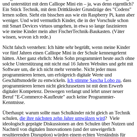
und unterstützt mit dem Calliope Mini ein – ja, was denn eigentlich?
Ein Stück Technik, mit dem Drittklässler Grundzüge des "Codens"
lernen sollen. Sieht ein bisschen aus wie ein Raspberry Pi, kann aber
weniger. Und wird vermutlich Kinder, die in der Vorschule schon
mit Smart Devices virtuos umgehen, in etwa so lange faszinieren
wie meine Kinder mein alter FischerTechnik-Baukasten. (Väter
wissen, wovon ich rede.)
Nicht falsch verstehen: Ich hätte sehr begrüßt, wenn meine Kinder
vor fünf Jahren einen Calliope Mini in der Schule kennengelernt
hätten. Aber ganz ehrlich: Mein Sohn programmiert heute auch ohne
solche Unterstützung mit nicht mal 16 Jahren Websites und geht mit
Software um, die ich nicht mehr verstehe. Nicht jeder muss
programmieren lernen, um erfolgreich digitale Werte und
Geschäftsmodelle zu entwickeln.
Ich stimme Sascha Lobo zu
, dass
programmieren lernen nicht gleichzusetzen ist mit dem Erwerb
digitaler Kompetenz. Deswegen verlangt und lehrt unser neuer
Beruf "E-Commerce-Kaufleute" auch keine Programmier-
Kenntnisse.
Überhaupt: warum sollte man Schulkinder nicht gleich an Technik
schulen,
die ihre nächsten zehn Jahre umwälzen wird
? Viele
ideologisch geprägte Diskussionen an den Schulen über Nutzen und
Nachteil von digitalen Innovationen (und der unweigerlich
resultierenden Disruption) würden einem echten Verständnis für