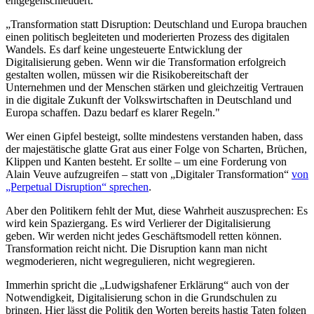
entgegenschleudert.
„Transformation statt Disruption: Deutschland und Europa brauchen
einen politisch begleiteten und moderierten Prozess des digitalen
Wandels. Es darf keine ungesteuerte Entwicklung der
Digitalisierung geben. Wenn wir die Transformation erfolgreich
gestalten wollen, müssen wir die Risikobereitschaft der
Unternehmen und der Menschen stärken und gleichzeitig Vertrauen
in die digitale Zukunft der Volkswirtschaften in Deutschland und
Europa schaffen. Dazu bedarf es klarer Regeln."
Wer einen Gipfel besteigt, sollte mindestens verstanden haben, dass
der majestätische glatte Grat aus einer Folge von Scharten, Brüchen,
Klippen und Kanten besteht. Er sollte – um eine Forderung von
Alain Veuve aufzugreifen – statt von „Digitaler Transformation“
von
„Perpetual Disruption“ sprechen
.
Aber den Politikern fehlt der Mut, diese Wahrheit auszusprechen: Es
wird kein Spaziergang. Es wird Verlierer der Digitalisierung
geben. Wir werden nicht jedes Geschäftsmodell retten können.
Transformation reicht nicht. Die Disruption kann man nicht
wegmoderieren, nicht wegregulieren, nicht wegregieren.
Immerhin spricht die „Ludwigshafener Erklärung“ auch von der
Notwendigkeit, Digitalisierung schon in die Grundschulen zu
bringen. Hier lässt die Politik den Worten bereits hastig Taten folgen