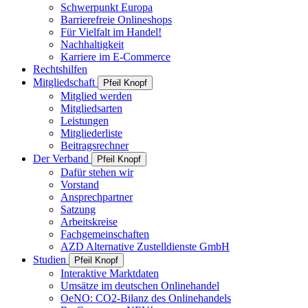
Schwerpunkt Europa
Barrierefreie Onlineshops
Für Vielfalt im Handel!
Nachhaltigkeit
Karriere im E-Commerce
Rechtshilfen
Mitgliedschaft
Pfeil Knopf
Mitglied werden
Mitgliedsarten
Leistungen
Mitgliederliste
Beitragsrechner
Der Verband
Pfeil Knopf
Dafür stehen wir
Vorstand
Ansprechpartner
Satzung
Arbeitskreise
Fachgemeinschaften
AZD Alternative Zustelldienste GmbH
Studien
Pfeil Knopf
Interaktive Marktdaten
Umsätze im deutschen Onlinehandel
OeNO: CO2-Bilanz des Onlinehandels