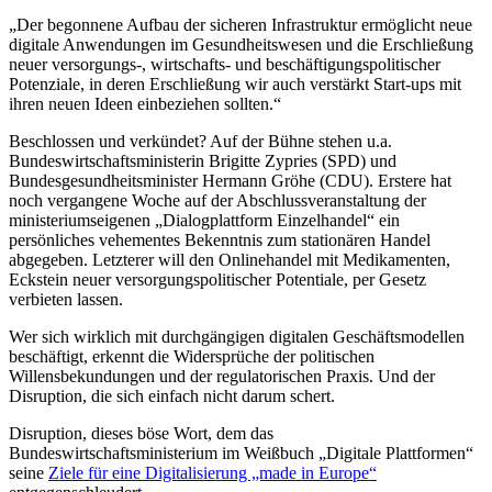
„Der begonnene Aufbau der sicheren Infrastruktur ermöglicht neue
digitale Anwendungen im Gesundheitswesen und die Erschließung
neuer versorgungs-, wirtschafts- und beschäftigungspolitischer
Potenziale, in deren Erschließung wir auch verstärkt Start-ups mit
ihren neuen Ideen einbeziehen sollten.“
Beschlossen und verkündet? Auf der Bühne stehen u.a.
Bundeswirtschaftsministerin Brigitte Zypries (SPD) und
Bundesgesundheitsminister Hermann Gröhe (CDU). Erstere hat
noch vergangene Woche auf der Abschlussveranstaltung der
ministeriumseigenen „Dialogplattform Einzelhandel“ ein
persönliches vehementes Bekenntnis zum stationären Handel
abgegeben. Letzterer will den Onlinehandel mit Medikamenten,
Eckstein neuer versorgungspolitischer Potentiale, per Gesetz
verbieten lassen.
Wer sich wirklich mit durchgängigen digitalen Geschäftsmodellen
beschäftigt, erkennt die Widersprüche der politischen
Willensbekundungen und der regulatorischen Praxis. Und der
Disruption, die sich einfach nicht darum schert.
Disruption, dieses böse Wort, dem das
Bundeswirtschaftsministerium im Weißbuch „Digitale Plattformen“
seine
Ziele für eine Digitalisierung „made in Europe“