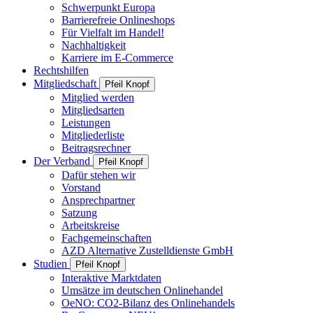
Schwerpunkt Europa
Barrierefreie Onlineshops
Für Vielfalt im Handel!
Nachhaltigkeit
Karriere im E-Commerce
Rechtshilfen
Mitgliedschaft
Pfeil Knopf
Mitglied werden
Mitgliedsarten
Leistungen
Mitgliederliste
Beitragsrechner
Der Verband
Pfeil Knopf
Dafür stehen wir
Vorstand
Ansprechpartner
Satzung
Arbeitskreise
Fachgemeinschaften
AZD Alternative Zustelldienste GmbH
Studien
Pfeil Knopf
Interaktive Marktdaten
Umsätze im deutschen Onlinehandel
OeNO: CO2-Bilanz des Onlinehandels