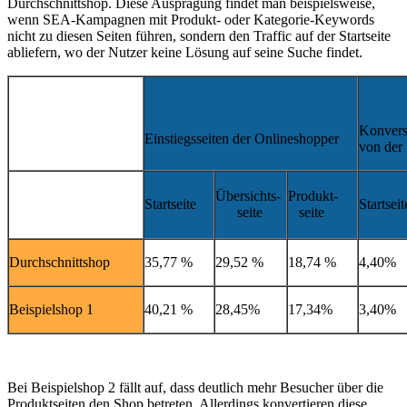
Durchschnittshop. Diese Ausprägung findet man beispielsweise,
wenn SEA-Kampagnen mit Produkt- oder Kategorie-Keywords
nicht zu diesen Seiten führen, sondern den Traffic auf der Startseite
abliefern, wo der Nutzer keine Lösung auf seine Suche findet.
Konvers
Einstiegsseiten der Onlineshopper
von der 
Übersichts-
Produkt-
Startseite
Startseit
seite
seite
Durchschnittshop
35,77 %
29,52 %
18,74 %
4,40%
Beispielshop 1
40,21 %
28,45%
17,34%
3,40%
Bei Beispielshop 2 fällt auf, dass deutlich mehr Besucher über die
Produktseiten den Shop betreten. Allerdings konvertieren diese