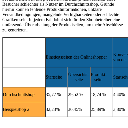
Besucher schlechter als Nutzer im Durchschnittsshop. Gründe
hierfür können fehlende Produktinformationen, unklare
Versandbedingungen, mangelnde Verfügbarkeiten oder schlechte
Grafiken sein. In jedem Fall lohnt sich für den Shopbetreiber eine
umfassende Überarbeitung der Produktseiten, um mehr Abschlüsse
zu generieren.
Konvers
Einstiegsseiten der Onlineshopper
von der 
Übersichts-
Produkt-
Startseite
Startseit
seite
seite
Durchschnittshop
35,77 %
29,52 %
18,74 %
4.40%
Beispielshop 2
32,23%
30,45%
25,89%
3,80%