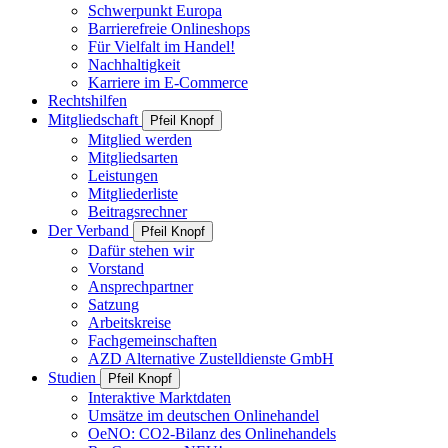
Schwerpunkt Europa
Barrierefreie Onlineshops
Für Vielfalt im Handel!
Nachhaltigkeit
Karriere im E-Commerce
Rechtshilfen
Mitgliedschaft
Pfeil Knopf
Mitglied werden
Mitgliedsarten
Leistungen
Mitgliederliste
Beitragsrechner
Der Verband
Pfeil Knopf
Dafür stehen wir
Vorstand
Ansprechpartner
Satzung
Arbeitskreise
Fachgemeinschaften
AZD Alternative Zustelldienste GmbH
Studien
Pfeil Knopf
Interaktive Marktdaten
Umsätze im deutschen Onlinehandel
OeNO: CO2-Bilanz des Onlinehandels