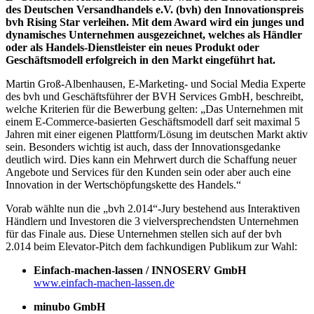
des Deutschen Versandhandels e.V. (bvh) den Innovationspreis
bvh Rising Star verleihen. Mit dem Award wird ein junges und
dynamisches Unternehmen ausgezeichnet, welches als Händler
oder als Handels-Dienstleister ein neues Produkt oder
Geschäftsmodell erfolgreich in den Markt eingeführt hat.
Martin Groß-Albenhausen, E-Marketing- und Social Media Experte
des bvh und Geschäftsführer der BVH Services GmbH, beschreibt,
welche Kriterien für die Bewerbung gelten: „Das Unternehmen mit
einem E-Commerce-basierten Geschäftsmodell darf seit maximal 5
Jahren mit einer eigenen Plattform/Lösung im deutschen Markt aktiv
sein. Besonders wichtig ist auch, dass der Innovationsgedanke
deutlich wird. Dies kann ein Mehrwert durch die Schaffung neuer
Angebote und Services für den Kunden sein oder aber auch eine
Innovation in der Wertschöpfungskette des Handels.“
Vorab wählte nun die „bvh 2.014“-Jury bestehend aus Interaktiven
Händlern und Investoren die 3 vielversprechendsten Unternehmen
für das Finale aus. Diese Unternehmen stellen sich auf der bvh
2.014 beim Elevator-Pitch dem fachkundigen Publikum zur Wahl:
Einfach-machen-lassen / INNOSERV GmbH
www.einfach-machen-lassen.de
minubo GmbH