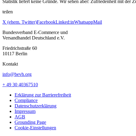
Statistik liefert keine Gründe. Wir sehen aber: Zufriedenheit mit der
teilen
X (ehem. Twitter)
Facebook
Linked:in
Whatsapp
Mail
Bundesverband E-Commerce und
Versandhandel Deutschland e.V.
Friedrichstraße 60
10117 Berlin
Kontakt
info@bevh.org
+ 49 30 40367510
Erklärung zur Barrierefreiheit
Compliance
Datenschutzerklärung
Impressum
AGB
Grounding Page
Cookie-Einstellungen