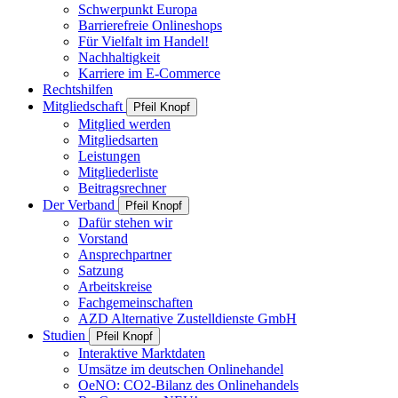
Schwerpunkt Europa
Barrierefreie Onlineshops
Für Vielfalt im Handel!
Nachhaltigkeit
Karriere im E-Commerce
Rechtshilfen
Mitgliedschaft
Pfeil Knopf
Mitglied werden
Mitgliedsarten
Leistungen
Mitgliederliste
Beitragsrechner
Der Verband
Pfeil Knopf
Dafür stehen wir
Vorstand
Ansprechpartner
Satzung
Arbeitskreise
Fachgemeinschaften
AZD Alternative Zustelldienste GmbH
Studien
Pfeil Knopf
Interaktive Marktdaten
Umsätze im deutschen Onlinehandel
OeNO: CO2-Bilanz des Onlinehandels