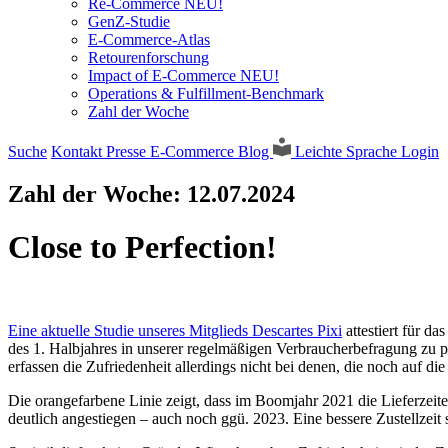
Re-Commerce NEU!
GenZ-Studie
E-Commerce-Atlas
Retourenforschung
Impact of E-Commerce NEU!
Operations & Fulfillment-Benchmark
Zahl der Woche
Suche
Kontakt
Presse
E-Commerce Blog
Leichte Sprache
Login
Zahl der Woche:
12.07.2024
Close to Perfection!
Eine aktuelle Studie unseres Mitglieds Descartes Pixi
attestiert für d
des 1. Halbjahres in unserer regelmäßigen Verbraucherbefragung zu pr
erfassen die Zufriedenheit allerdings nicht bei denen, die noch auf di
Die orangefarbene Linie zeigt, dass im Boomjahr 2021 die Lieferzeiten
deutlich angestiegen – auch noch ggü. 2023. Eine bessere Zustellzeit s