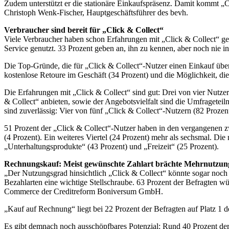
Zudem unterstützt er die stationäre Einkaufspräsenz. Damit kommt „Cl
Christoph Wenk-Fischer, Hauptgeschäftsführer des bevh.
Verbraucher sind bereit für „Click & Collect“
Viele Verbraucher haben schon Erfahrungen mit „Click & Collect“ gem
Service genutzt. 33 Prozent geben an, ihn zu kennen, aber noch nie
Die Top-Gründe, die für „Click & Collect“-Nutzer einen Einkauf über
kostenlose Retoure im Geschäft (34 Prozent) und die Möglichkeit, di
Die Erfahrungen mit „Click & Collect“ sind gut: Drei von vier Nutze
& Collect“ anbieten, sowie der Angebotsvielfalt sind die Umfrageteil
sind zuverlässig: Vier von fünf „Click & Collect“-Nutzern (82 Proze
51 Prozent der „Click & Collect“-Nutzer haben in den vergangenen z
(4 Prozent). Ein weiteres Viertel (24 Prozent) mehr als sechsmal. D
„Unterhaltungsprodukte“ (43 Prozent) und „Freizeit“ (25 Prozent).
Rechnungskauf: Meist gewünschte Zahlart brächte Mehrnutzun
„Der Nutzungsgrad hinsichtlich „Click & Collect“ könnte sogar noch hö
Bezahlarten eine wichtige Stellschraube. 63 Prozent der Befragten w
Commerce der Creditreform Boniversum GmbH.
„Kauf auf Rechnung“ liegt bei 22 Prozent der Befragten auf Platz 1 
Es gibt demnach noch ausschöpfbares Potenzial: Rund 40 Prozent der 