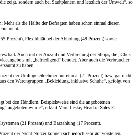
ie zeigt, sondern auch bei Stadtplanern und letztlich der Umwelt“, so
: Mehr als die Hälfte der Befragten haben schon einmal diesen
bot nicht.
5 Prozent), Flexibilität bei der Abholung (48 Prozent) sowie
.
Geschäft. Auch mit der Anzahl und Verbreitung der Shops, die „Click
rviceangebots mit „befriedigend“ benotet. Aber auch die Verbraucher
versäumt zu haben.
rozent der Umfrageteilnehmer nur einmal (21 Prozent) bzw. gar nicht
en aus den Warengruppen „Bekleidung, inklusive Schuhe“, gefolgt von
iegt bei den Händlern. Beispielsweise sind die angebotenen
ung“ angeboten würde“, erklärt Marc Leske, Head of Sales E-
hlsystemen (21 Prozent) und Barzahlung (17 Prozent).
rozent der Nicht-Nutzer können sich jedoch sehr gut vorstellen,