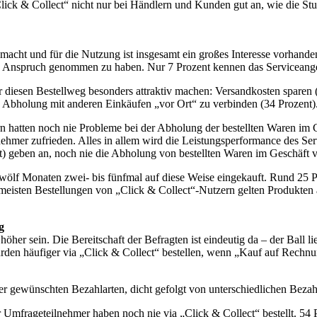
ick & Collect“ nicht nur bei Händlern und Kunden gut an, wie die Stud
acht und für die Nutzung ist insgesamt ein großes Interesse vorhanden
 in Anspruch genommen zu haben. Nur 7 Prozent kennen das Serviceange
 diesen Bestellweg besonders attraktiv machen: Versandkosten sparen (5
e Abholung mit anderen Einkäufen „vor Ort“ zu verbinden (34 Prozent)
rn hatten noch nie Probleme bei der Abholung der bestellten Waren im 
nehmer zufrieden. Alles in allem wird die Leistungsperformance des Se
nt) geben an, noch nie die Abholung von bestellten Waren im Geschäft 
wölf Monaten zwei- bis fünfmal auf diese Weise eingekauft. Rund 25 P
ie meisten Bestellungen von „Click & Collect“-Nutzern gelten Produkt
g
her sein. Die Bereitschaft der Befragten ist eindeutig da – der Ball l
ürden häufiger via „Click & Collect“ bestellen, wenn „Kauf auf Rechn
der gewünschten Bezahlarten, dicht gefolgt von unterschiedlichen Beza
Umfrageteilnehmer haben noch nie via „Click & Collect“ bestellt. 54 P