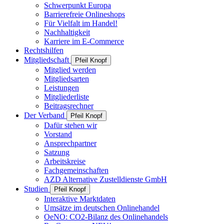
Schwerpunkt Europa
Barrierefreie Onlineshops
Für Vielfalt im Handel!
Nachhaltigkeit
Karriere im E-Commerce
Rechtshilfen
Mitgliedschaft
Pfeil Knopf
Mitglied werden
Mitgliedsarten
Leistungen
Mitgliederliste
Beitragsrechner
Der Verband
Pfeil Knopf
Dafür stehen wir
Vorstand
Ansprechpartner
Satzung
Arbeitskreise
Fachgemeinschaften
AZD Alternative Zustelldienste GmbH
Studien
Pfeil Knopf
Interaktive Marktdaten
Umsätze im deutschen Onlinehandel
OeNO: CO2-Bilanz des Onlinehandels