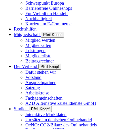
Schwerpunkt Europa
Barrierefreie Onlineshops
Für Vielfalt im Handel!
Nachhaltigkeit
Karriere im E-Commerce
Rechtshilfen
Mitgliedschaft
Pfeil Knopf
Mitglied werden
Mitgliedsarten
Leistungen
Mitgliederliste
Beitragsrechner
Der Verband
Pfeil Knopf
Dafür stehen wir
Vorstand
Ansprechpartner
Satzung
Arbeitskreise
Fachgemeinschaften
AZD Alternative Zustelldienste GmbH
Studien
Pfeil Knopf
Interaktive Marktdaten
Umsätze im deutschen Onlinehandel
OeNO: CO2-Bilanz des Onlinehandels