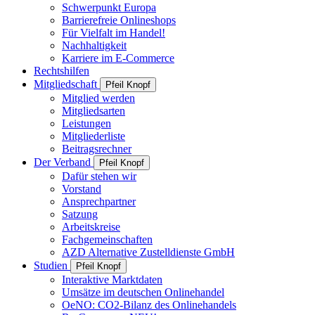
Schwerpunkt Europa
Barrierefreie Onlineshops
Für Vielfalt im Handel!
Nachhaltigkeit
Karriere im E-Commerce
Rechtshilfen
Mitgliedschaft
Pfeil Knopf
Mitglied werden
Mitgliedsarten
Leistungen
Mitgliederliste
Beitragsrechner
Der Verband
Pfeil Knopf
Dafür stehen wir
Vorstand
Ansprechpartner
Satzung
Arbeitskreise
Fachgemeinschaften
AZD Alternative Zustelldienste GmbH
Studien
Pfeil Knopf
Interaktive Marktdaten
Umsätze im deutschen Onlinehandel
OeNO: CO2-Bilanz des Onlinehandels