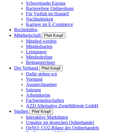
Schwerpunkt Europa
Barrierefreie Onlineshops
Für Vielfalt im Handel!
Nachhaltigkeit
Karriere im E-Commerce
Rechtshilfen
Mitgliedschaft
Pfeil Knopf
Mitglied werden
Mitgliedsarten
Leistungen
Mitgliederliste
Beitragsrechner
Der Verband
Pfeil Knopf
Dafür stehen wir
Vorstand
Ansprechpartner
Satzung
Arbeitskreise
Fachgemeinschaften
AZD Alternative Zustelldienste GmbH
Studien
Pfeil Knopf
Interaktive Marktdaten
Umsätze im deutschen Onlinehandel
OeNO: CO2-Bilanz des Onlinehandels