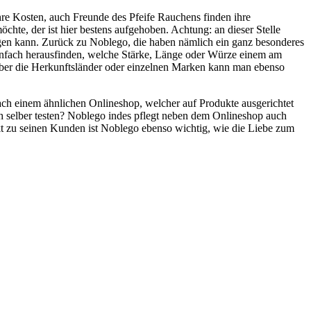
hre Kosten, auch Freunde des Pfeife Rauchens finden ihre
chte, der ist hier bestens aufgehoben. Achtung: an dieser Stelle
gen kann. Zurück zu Noblego, die haben nämlich ein ganz besonderes
einfach herausfinden, welche Stärke, Länge oder Würze einem am
 über die Herkunftsländer oder einzelnen Marken kann man ebenso
ach einem ähnlichen Onlineshop, welcher auf Produkte ausgerichtet
uch selber testen? Noblego indes pflegt neben dem Onlineshop auch
kt zu seinen Kunden ist Noblego ebenso wichtig, wie die Liebe zum