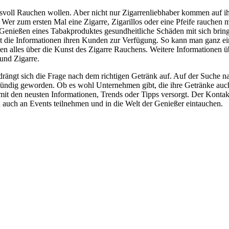
ussvoll Rauchen wollen. Aber nicht nur Zigarrenliebhaber kommen auf i
Wer zum ersten Mal eine Zigarre, Zigarillos oder eine Pfeife rauchen mö
Genießen eines Tabakproduktes gesundheitliche Schäden mit sich brin
tellt die Informationen ihren Kunden zur Verfügung. So kann man ganz 
den alles über die Kunst des Zigarre Rauchens. Weitere Informationen
und Zigarre.
rängt sich die Frage nach dem richtigen Getränk auf. Auf der Suche n
cht fündig geworden. Ob es wohl Unternehmen gibt, die ihre Getränke a
it den neusten Informationen, Trends oder Tipps versorgt. Der Konta
auch an Events teilnehmen und in die Welt der Genießer eintauchen.