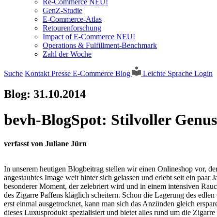
Re-Commerce NEU!
GenZ-Studie
E-Commerce-Atlas
Retourenforschung
Impact of E-Commerce NEU!
Operations & Fulfillment-Benchmark
Zahl der Woche
Suche
Kontakt
Presse
E-Commerce Blog
Leichte Sprache
Login
Blog:
31.10.2014
bevh-BlogSpot: Stilvoller Genus
verfasst von Juliane Jürn
In unserem heutigen Blogbeitrag stellen wir einen Onlineshop vor, der
angestaubtes Image weit hinter sich gelassen und erlebt seit ein paar 
besonderer Moment, der zelebriert wird und in einem intensiven Rauch
des Zigarre Paffens kläglich scheitern. Schon die Lagerung des edle
erst einmal ausgetrocknet, kann man sich das Anzünden gleich erspa
dieses Luxusprodukt spezialisiert und bietet alles rund um die Zigarre