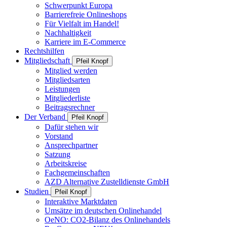
Schwerpunkt Europa
Barrierefreie Onlineshops
Für Vielfalt im Handel!
Nachhaltigkeit
Karriere im E-Commerce
Rechtshilfen
Mitgliedschaft
Pfeil Knopf
Mitglied werden
Mitgliedsarten
Leistungen
Mitgliederliste
Beitragsrechner
Der Verband
Pfeil Knopf
Dafür stehen wir
Vorstand
Ansprechpartner
Satzung
Arbeitskreise
Fachgemeinschaften
AZD Alternative Zustelldienste GmbH
Studien
Pfeil Knopf
Interaktive Marktdaten
Umsätze im deutschen Onlinehandel
OeNO: CO2-Bilanz des Onlinehandels