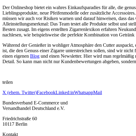
Der Onlineshop bietet ein wahres Einkaufsparadies für alle, die gen
Lieblingsprodukte, neue Pfeifenmodelle oder zusätzliche Accessoires. 
müssen wir auch vor Risiken warnen und darauf hinweisen, dass das 
Alleinstellungsmerkmal: Das Team testet alle Produkte selbst und s
Besten zusagt. Im eigens erstellten Zigarrenlexikon erfahren Neukun
nachlesen, wie beispielsweise die perfekte Kombination von Getränk 
Während der Genießer in wohliger Atmosphäre den Cutter auspackt, d
ist, die den Genuss einer Zigarre unterstreichen sollen, sind wir ni
einen eigenen
Blog
und einen Newsletter. Hier wird man regelmäßig m
Detail. So kann man nicht nur Kundenbewertungen abgeben, sondern 
teilen
X (ehem. Twitter)
Facebook
Linked:in
Whatsapp
Mail
Bundesverband E-Commerce und
Versandhandel Deutschland e.V.
Friedrichstraße 60
10117 Berlin
Kontakt