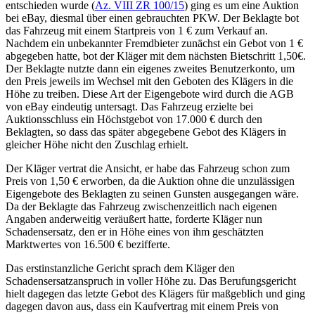
entschieden wurde (
Az. VIII ZR 100/15
) ging es um eine Auktion
bei eBay, diesmal über einen gebrauchten PKW. Der Beklagte bot
das Fahrzeug mit einem Startpreis von 1 € zum Verkauf an.
Nachdem ein unbekannter Fremdbieter zunächst ein Gebot von 1 €
abgegeben hatte, bot der Kläger mit dem nächsten Bietschritt 1,50€.
Der Beklagte nutzte dann ein eigenes zweites Benutzerkonto, um
den Preis jeweils im Wechsel mit den Geboten des Klägers in die
Höhe zu treiben. Diese Art der Eigengebote wird durch die AGB
von eBay eindeutig untersagt. Das Fahrzeug erzielte bei
Auktionsschluss ein Höchstgebot von 17.000 € durch den
Beklagten, so dass das später abgegebene Gebot des Klägers in
gleicher Höhe nicht den Zuschlag erhielt.
Der Kläger vertrat die Ansicht, er habe das Fahrzeug schon zum
Preis von 1,50 € erworben, da die Auktion ohne die unzulässigen
Eigengebote des Beklagten zu seinen Gunsten ausgegangen wäre.
Da der Beklagte das Fahrzeug zwischenzeitlich nach eigenen
Angaben anderweitig veräußert hatte, forderte Kläger nun
Schadensersatz, den er in Höhe eines von ihm geschätzten
Marktwertes von 16.500 € bezifferte.
Das erstinstanzliche Gericht sprach dem Kläger den
Schadensersatzanspruch in voller Höhe zu. Das Berufungsgericht
hielt dagegen das letzte Gebot des Klägers für maßgeblich und ging
dagegen davon aus, dass ein Kaufvertrag mit einem Preis von