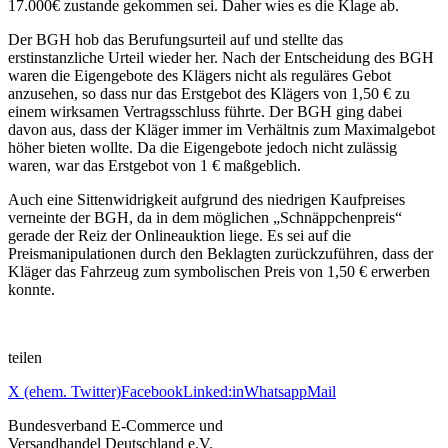
17.000€ zustande gekommen sei. Daher wies es die Klage ab.
Der BGH hob das Berufungsurteil auf und stellte das
erstinstanzliche Urteil wieder her. Nach der Entscheidung des BGH
waren die Eigengebote des Klägers nicht als reguläres Gebot
anzusehen, so dass nur das Erstgebot des Klägers von 1,50 € zu
einem wirksamen Vertragsschluss führte. Der BGH ging dabei
davon aus, dass der Kläger immer im Verhältnis zum Maximalgebot
höher bieten wollte. Da die Eigengebote jedoch nicht zulässig
waren, war das Erstgebot von 1 € maßgeblich.
Auch eine Sittenwidrigkeit aufgrund des niedrigen Kaufpreises
verneinte der BGH, da in dem möglichen „Schnäppchenpreis“
gerade der Reiz der Onlineauktion liege. Es sei auf die
Preismanipulationen durch den Beklagten zurückzuführen, dass der
Kläger das Fahrzeug zum symbolischen Preis von 1,50 € erwerben
konnte.
teilen
X (ehem. Twitter)
Facebook
Linked:in
Whatsapp
Mail
Bundesverband E-Commerce und
Versandhandel Deutschland e.V.