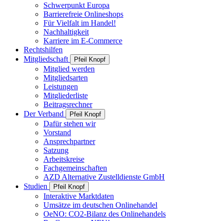
Schwerpunkt Europa
Barrierefreie Onlineshops
Für Vielfalt im Handel!
Nachhaltigkeit
Karriere im E-Commerce
Rechtshilfen
Mitgliedschaft
Pfeil Knopf
Mitglied werden
Mitgliedsarten
Leistungen
Mitgliederliste
Beitragsrechner
Der Verband
Pfeil Knopf
Dafür stehen wir
Vorstand
Ansprechpartner
Satzung
Arbeitskreise
Fachgemeinschaften
AZD Alternative Zustelldienste GmbH
Studien
Pfeil Knopf
Interaktive Marktdaten
Umsätze im deutschen Onlinehandel
OeNO: CO2-Bilanz des Onlinehandels