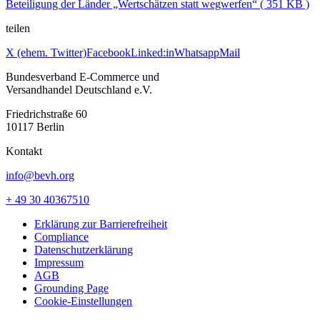
Beteiligung der Länder „Wertschätzen statt wegwerfen“ ( 351 KB )
teilen
X (ehem. Twitter)
Facebook
Linked:in
Whatsapp
Mail
Bundesverband E-Commerce und
Versandhandel Deutschland e.V.
Friedrichstraße 60
10117 Berlin
Kontakt
info@bevh.org
+ 49 30 40367510
Erklärung zur Barrierefreiheit
Compliance
Datenschutzerklärung
Impressum
AGB
Grounding Page
Cookie-Einstellungen