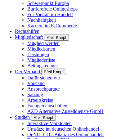
Schwerpunkt Europa
Barrierefreie Onlineshops
Für Vielfalt im Handel!
Nachhaltigkeit
Karriere im E-Commerce
Rechtshilfen
Mitgliedschaft
Pfeil Knopf
Mitglied werden
Mitgliedsarten
Leistungen
Mitgliederliste
Beitragsrechner
Der Verband
Pfeil Knopf
Dafür stehen wir
Vorstand
Ansprechpartner
Satzung
Arbeitskreise
Fachgemeinschaften
AZD Alternative Zustelldienste GmbH
Studien
Pfeil Knopf
Interaktive Marktdaten
Umsätze im deutschen Onlinehandel
OeNO: CO2-Bilanz des Onlinehandels