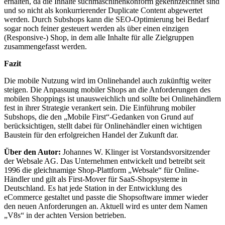
erhalten, da die Inhalte suchmaschinenkonform gekennzeichnet sind
und so nicht als konkurrierender Duplicate Content abgewertet
werden. Durch Subshops kann die SEO-Optimierung bei Bedarf
sogar noch feiner gesteuert werden als über einen einzigen
(Responsive-) Shop, in dem alle Inhalte für alle Zielgruppen
zusammengefasst werden.
Fazit
Die mobile Nutzung wird im Onlinehandel auch zukünftig weiter
steigen. Die Anpassung mobiler Shops an die Anforderungen des
mobilen Shoppings ist unausweichlich und sollte bei Onlinehändlern
fest in ihrer Strategie verankert sein. Die Einführung mobiler
Subshops, die den „Mobile First“-Gedanken von Grund auf
berücksichtigen, stellt dabei für Onlinehändler einen wichtigen
Baustein für den erfolgreichen Handel der Zukunft dar.
Über den Autor:
Johannes W. Klinger ist Vorstandsvorsitzender
der Websale AG. Das Unternehmen entwickelt und betreibt seit
1996 die gleichnamige Shop-Plattform „Websale“ für Online-
Händler und gilt als First-Mover für SaaS-Shopsysteme in
Deutschland. Es hat jede Station in der Entwicklung des
eCommerce gestaltet und passte die Shopsoftware immer wieder
den neuen Anforderungen an. Aktuell wird es unter dem Namen
„V8s“ in der achten Version betrieben.