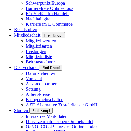
Schwerpunkt Europa
Barrierefreie Onlineshops
Für Vielfalt im Handel!
Nachhaltigkeit
Karriere im E-Commerce
Rechtshilfen
Mitgliedschaft
Pfeil Knopf
Mitglied werden
Mitgliedsarten
Leistungen
Mitgliederliste
Beitragsrechner
Der Verband
Pfeil Knopf
Dafür stehen wir
Vorstand
Ansprechpartner
Satzung
Arbeitskreise
Fachgemeinschaften
AZD Alternative Zustelldienste GmbH
Studien
Pfeil Knopf
Interaktive Marktdaten
Umsätze im deutschen Onlinehandel
OeNO: CO2-Bilanz des Onlinehandels