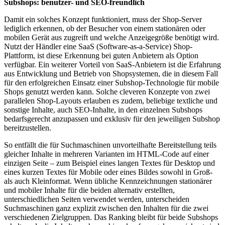
Subshops: benutzer- und SEO-freundlich
Damit ein solches Konzept funktioniert, muss der Shop-Server
lediglich erkennen, ob der Besucher von einem stationären oder
mobilen Gerät aus zugreift und welche Anzeigegröße benötigt wird.
Nutzt der Händler eine SaaS (Software-as-a-Service) Shop-
Plattform, ist diese Erkennung bei guten Anbietern als Option
verfügbar. Ein weiterer Vorteil von SaaS-Anbietern ist die Erfahrung
aus Entwicklung und Betrieb von Shopsystemen, die in diesem Fall
für den erfolgreichen Einsatz einer Subshop-Technologie für mobile
Shops genutzt werden kann. Solche cleveren Konzepte von zwei
parallelen Shop-Layouts erlauben es zudem, beliebige textliche und
sonstige Inhalte, auch SEO-Inhalte, in den einzelnen Subshops
bedarfsgerecht anzupassen und exklusiv für den jeweiligen Subshop
bereitzustellen.
So entfällt die für Suchmaschinen unvorteilhafte Bereitstellung teils
gleicher Inhalte in mehreren Varianten im HTML-Code auf einer
einzigen Seite – zum Beispiel eines langen Textes für Desktop und
eines kurzen Textes für Mobile oder eines Bildes sowohl in Groß-
als auch Kleinformat. Wenn übliche Kennzeichnungen stationärer
und mobiler Inhalte für die beiden alternativ erstellten,
unterschiedlichen Seiten verwendet werden, unterscheiden
Suchmaschinen ganz explizit zwischen den Inhalten für die zwei
verschiedenen Zielgruppen. Das Ranking bleibt für beide Subshops