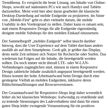
Trendthema. Es verspricht die beste Lösung, um Inhalte von Online-
Shops, sowohl auf stationären PCs wie auch Handys und Tablets
darzustellen. Meist wird hier aber daran gearbeitet die klassische
Desktop-Darstellung auf mobile Endgeräte zu projizieren. Im Sinne
von „Mobile-First“ geht es aber vielmehr darum, die mobile
Usability in den Vordergrund zu stellen. Daher kann es ratsam sein,
statt einem Responsive Design für alle Endgeräte eigenständig
designte mobile Subshops für den mobilen Einkauf einzusetzen.
Der Sammelbegriff „mobiles Endgerät“ selbst täuscht darüber
hinweg, dass die User Experience auf dem Tablet durchaus anders
ausfällt als auf dem Smartphone. Grob gilt, je größer das Display,
desto mehr Zeit nehmen sich Nutzer für Recherche oder Surfen. Das
wiederum hat Folgen auf die Inhalte, die bereitgestellt werden
sollten. Da noch immer nicht überall LTE- oder W-LAN-
Verbindungen zugänglichen sind, müssen in einem Responsive
Design zahlreiche Inhalte zusätzlich angepasst bereitgestellt werden.
Hinzu kommt der hohe Arbeitsaufwand beim Design durch eine
gestiegene Vielfalt an mobilen Endgeräten, inklusive deren
Bildschirmauflösungen und Browserversionen.
Der Gesamtaufwand für Responsive-Shops liegt daher wesentlich
höher als bei klassischen Webshops: Aufwendig zu erstellende und
zu testende Steuerungen des Ladeverhaltens sind dann für einen
guten Shop leider zwingende Voraussetzung für ein positives