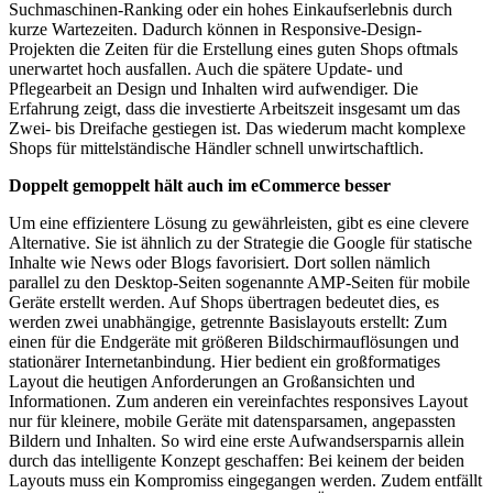
Suchmaschinen-Ranking oder ein hohes Einkaufserlebnis durch
kurze Wartezeiten. Dadurch können in Responsive-Design-
Projekten die Zeiten für die Erstellung eines guten Shops oftmals
unerwartet hoch ausfallen. Auch die spätere Update- und
Pflegearbeit an Design und Inhalten wird aufwendiger. Die
Erfahrung zeigt, dass die investierte Arbeitszeit insgesamt um das
Zwei- bis Dreifache gestiegen ist. Das wiederum macht komplexe
Shops für mittelständische Händler schnell unwirtschaftlich.
Doppelt gemoppelt hält auch im eCommerce besser
Um eine effizientere Lösung zu gewährleisten, gibt es eine clevere
Alternative. Sie ist ähnlich zu der Strategie die Google für statische
Inhalte wie News oder Blogs favorisiert. Dort sollen nämlich
parallel zu den Desktop-Seiten sogenannte AMP-Seiten für mobile
Geräte erstellt werden. Auf Shops übertragen bedeutet dies, es
werden zwei unabhängige, getrennte Basislayouts erstellt: Zum
einen für die Endgeräte mit größeren Bildschirmauflösungen und
stationärer Internetanbindung. Hier bedient ein großformatiges
Layout die heutigen Anforderungen an Großansichten und
Informationen. Zum anderen ein vereinfachtes responsives Layout
nur für kleinere, mobile Geräte mit datensparsamen, angepassten
Bildern und Inhalten. So wird eine erste Aufwandsersparnis allein
durch das intelligente Konzept geschaffen: Bei keinem der beiden
Layouts muss ein Kompromiss eingegangen werden. Zudem entfällt