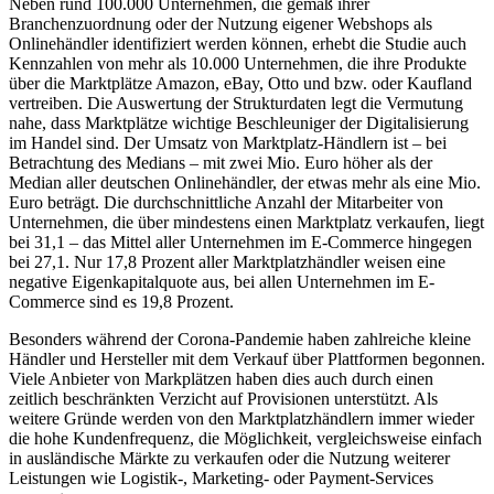
Neben rund 100.000 Unternehmen, die gemäß ihrer
Branchenzuordnung oder der Nutzung eigener Webshops als
Onlinehändler identifiziert werden können, erhebt die Studie auch
Kennzahlen von mehr als 10.000 Unternehmen, die ihre Produkte
über die Marktplätze Amazon, eBay, Otto und bzw. oder Kaufland
vertreiben. Die Auswertung der Strukturdaten legt die Vermutung
nahe, dass Marktplätze wichtige Beschleuniger der Digitalisierung
im Handel sind. Der Umsatz von Marktplatz-Händlern ist – bei
Betrachtung des Medians – mit zwei Mio. Euro höher als der
Median aller deutschen Onlinehändler, der etwas mehr als eine Mio.
Euro beträgt. Die durchschnittliche Anzahl der Mitarbeiter von
Unternehmen, die über mindestens einen Marktplatz verkaufen, liegt
bei 31,1 – das Mittel aller Unternehmen im E-Commerce hingegen
bei 27,1. Nur 17,8 Prozent aller Marktplatzhändler weisen eine
negative Eigenkapitalquote aus, bei allen Unternehmen im E-
Commerce sind es 19,8 Prozent.
Besonders während der Corona-Pandemie haben zahlreiche kleine
Händler und Hersteller mit dem Verkauf über Plattformen begonnen.
Viele Anbieter von Markplätzen haben dies auch durch einen
zeitlich beschränkten Verzicht auf Provisionen unterstützt. Als
weitere Gründe werden von den Marktplatzhändlern immer wieder
die hohe Kundenfrequenz, die Möglichkeit, vergleichsweise einfach
in ausländische Märkte zu verkaufen oder die Nutzung weiterer
Leistungen wie Logistik-, Marketing- oder Payment-Services