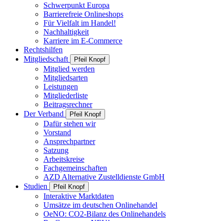
Schwerpunkt Europa
Barrierefreie Onlineshops
Für Vielfalt im Handel!
Nachhaltigkeit
Karriere im E-Commerce
Rechtshilfen
Mitgliedschaft
Pfeil Knopf
Mitglied werden
Mitgliedsarten
Leistungen
Mitgliederliste
Beitragsrechner
Der Verband
Pfeil Knopf
Dafür stehen wir
Vorstand
Ansprechpartner
Satzung
Arbeitskreise
Fachgemeinschaften
AZD Alternative Zustelldienste GmbH
Studien
Pfeil Knopf
Interaktive Marktdaten
Umsätze im deutschen Onlinehandel
OeNO: CO2-Bilanz des Onlinehandels