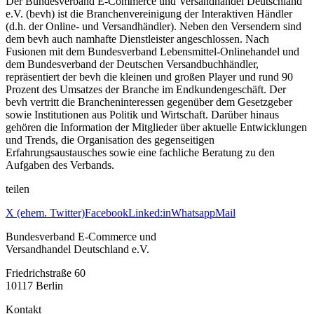
Der Bundesverband E-Commerce und Versandhandel Deutschland
e.V. (bevh) ist die Branchenvereinigung der Interaktiven Händler
(d.h. der Online- und Versandhändler). Neben den Versendern sind
dem bevh auch namhafte Dienstleister angeschlossen. Nach
Fusionen mit dem Bundesverband Lebensmittel-Onlinehandel und
dem Bundesverband der Deutschen Versandbuchhändler,
repräsentiert der bevh die kleinen und großen Player und rund 90
Prozent des Umsatzes der Branche im Endkundengeschäft. Der
bevh vertritt die Brancheninteressen gegenüber dem Gesetzgeber
sowie Institutionen aus Politik und Wirtschaft. Darüber hinaus
gehören die Information der Mitglieder über aktuelle Entwicklungen
und Trends, die Organisation des gegenseitigen
Erfahrungsaustausches sowie eine fachliche Beratung zu den
Aufgaben des Verbands.
teilen
X (ehem. Twitter)
Facebook
Linked:in
Whatsapp
Mail
Bundesverband E-Commerce und
Versandhandel Deutschland e.V.
Friedrichstraße 60
10117 Berlin
Kontakt